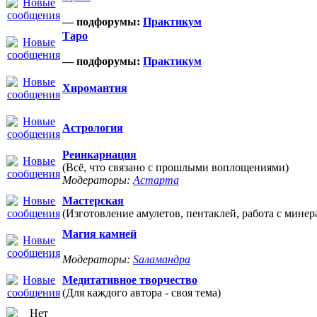
— подфорумы:
Практикум
Таро
— подфорумы:
Практикум
Хиромантия
Астрология
Реинкарнация
(Всё, что связано с прошлыми воплощениями)
Модераторы:
Астарта
Мастерская
(Изготовление амулетов, пентаклей, работа с минер
Магия камней
Модераторы:
Sаламандра
Медитативное творчество
(Для каждого автора - своя тема)