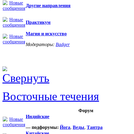
Другие направления
Практикум
Магия и искусство
Модераторы:
Badger
Восточные течения
Форум
Индийские
— подфорумы:
Йога
,
Веды
,
Тантра
Китайские