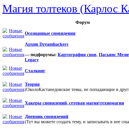
Магия толтеков (Карлос К
Форум
Осознанные сновидения
Архив Dreamhackers
— подфорумы:
Картография снов
,
Пасьянс Меди
Legacy
Сталкинг
Теория
(ОколоКастанедовские темы, не попадающие в други
Хакеры сновидений, сетевая магия\техномагия
Дневник сновидений
(Тут вы можете создать тему, и записывать в нее сны