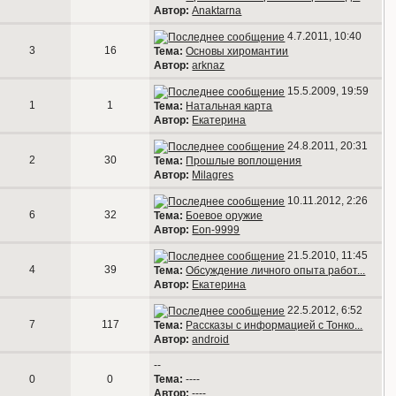
Автор:
Anaktarna
4.7.2011, 10:40
3
16
Тема:
Основы хиромантии
Автор:
arknaz
15.5.2009, 19:59
1
1
Тема:
Натальная карта
Автор:
Екатерина
24.8.2011, 20:31
2
30
Тема:
Прошлые воплощения
Автор:
Milagres
10.11.2012, 2:26
6
32
Тема:
Боевое оружие
Автор:
Eon-9999
21.5.2010, 11:45
4
39
Тема:
Обсуждение личного опыта работ...
Автор:
Екатерина
22.5.2012, 6:52
7
117
Тема:
Рассказы с информацией с Тонко...
Автор:
android
--
0
0
Тема:
----
Автор:
----