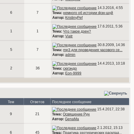
14.3.2016, 4:55
6
7
Тема:
немного об истории фэн-шуй
Автор:
KristinyPef
17.6.2011, 5:36
1
1
Тема:
Что такое дзен?
Автор:
Viatr
30.8.2009, 14:36
5
7
Тема:
mp3 для проведения часового се...
Автор:
admin
14.4.2013, 10:18
2
36
Тема:
сюгэндо
Автор:
Eon-9999
Тем
Ответов
Последнее сообщение
15.4.2017, 22:38
9
21
Тема:
Освящение Рун
Автор:
GenaMa
2.1.2012, 15:13
6
45
Тема:
Практика эзотерических расклад...