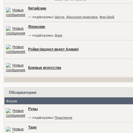
Китайские
— подфорумы:
Цигун
,
Даосские практики
,
Фэн-Шуй
Японские
— подфорумы:
Дзен
Рэйки (раздел ведет Админ)
Боевые искусства
Обсерватория
Форум
Руны
— подфорумы:
Практикум
Таро