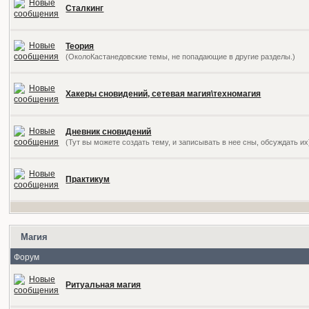
Сталкинг
Теория
(ОколоКастанедовские темы, не попадающие в другие разделы.)
Хакеры сновидений, сетевая магия\техномагия
Дневник сновидений
(Тут вы можете создать тему, и записывать в нее сны, обсуждать их
Практикум
Магия
Форум
Ритуальная магия