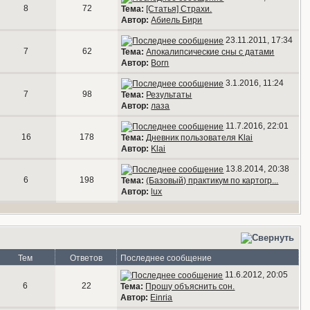
8
72
Тема:
[Статья] Страхи.
Автор:
Абиель Бири
23.11.2011, 17:34
7
62
Тема:
Апокалипсические сны с датами
Автор:
Born
3.1.2016, 11:24
7
98
Тема:
Результаты
Автор:
лаза
11.7.2016, 22:01
16
178
Тема:
Дневник пользователя Klai
Автор:
Klai
13.8.2014, 20:38
6
198
Тема:
(Базовый) практикум по картогр...
Автор:
lux
Тем
Ответов
Последнее сообщение
11.6.2012, 20:05
6
22
Тема:
Прошу объяснить сон.
Автор:
Einria