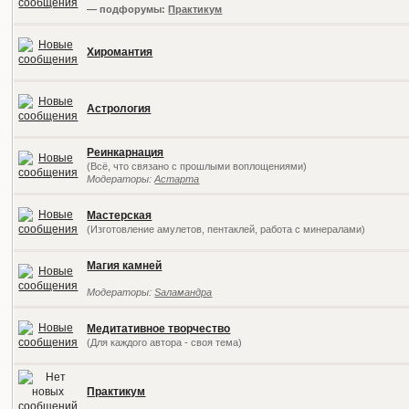
— подфорумы:
Практикум
Хиромантия
Астрология
Реинкарнация
(Всё, что связано с прошлыми воплощениями)
Модераторы:
Астарта
Мастерская
(Изготовление амулетов, пентаклей, работа с минералами)
Магия камней
Модераторы:
Sаламандра
Медитативное творчество
(Для каждого автора - своя тема)
Практикум