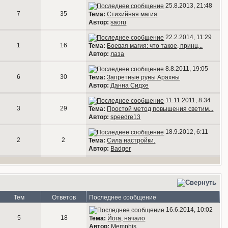
25.8.2013, 21:48
7
35
Тема:
Стихийная магия
Автор:
saoru
22.2.2014, 11:29
1
16
Тема:
Боевая магия: что такое, принц...
Автор:
лаза
8.8.2011, 19:05
6
30
Тема:
Запретные руны Арахны
Автор:
Данна Сидхе
11.11.2011, 8:34
3
29
Тема:
Простой метод повышения светим...
Автор:
speedre13
18.9.2012, 6:11
2
2
Тема:
Сила настройки.
Автор:
Badger
Тем
Ответов
Последнее сообщение
16.6.2014, 10:02
5
18
Тема:
Йога, начало
Автор:
Memphis