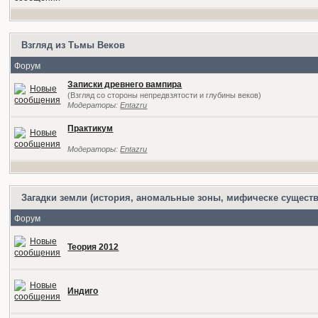
Взгляд из Тьмы Веков
Форум
Записки древнего вампира
(Взгляд со стороны непредвзятости и глубины веков)
Модераторы:
Entazru
Практикум
Модераторы:
Entazru
Загадки земли (история, аномальные зоны, мифическе существ
Форум
Теория 2012
Индиго