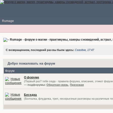
Rumage
Rumage - форум о магии - практикумы, хакеры сновидений, астрал, 
С возвращением, последний раз вы были здесь:
Сегодня, 17:47
Добро пожаловать на форум
Форум
О форуме
(Первый раз? тебе сюда - правила форума, описание, этикет форум
— подфорумы:
Обратная связь
,
Прихожая
Беседка
(Болталка, флудилка, треп, несерьезные разговоры на различные т