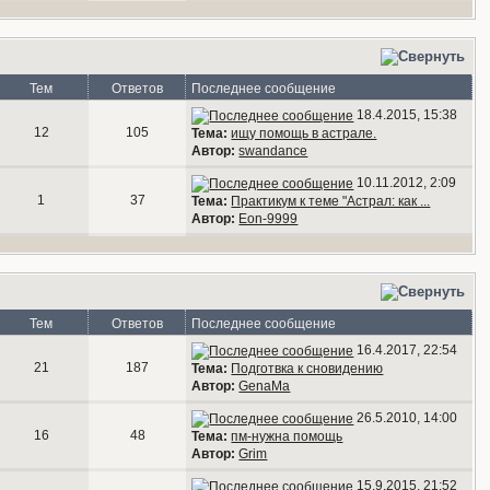
Тем
Ответов
Последнее сообщение
18.4.2015, 15:38
12
105
Тема:
ищу помощь в астрале.
Автор:
swandance
10.11.2012, 2:09
1
37
Тема:
Практикум к теме "Астрал: как ...
Автор:
Eon-9999
Тем
Ответов
Последнее сообщение
16.4.2017, 22:54
21
187
Тема:
Подготвка к сновидению
Автор:
GenaMa
26.5.2010, 14:00
16
48
Тема:
пм-нужна помощь
Автор:
Grim
15.9.2015, 21:52