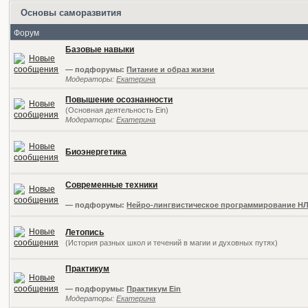
Основы саморазвития
Форум
Базовые навыки
— подфорумы:
Питание и образ жизни
Модераторы:
Екатерина
Повышение осознанности
(Основная деятельность Ein)
Модераторы:
Екатерина
Биоэнергетика
Современные техники
— подфорумы:
Нейро-лингвистическое программирование Н
Летопись
(История разных школ и течений в магии и духовных путях)
Практикум
— подфорумы:
Практикум Ein
Модераторы:
Екатерина