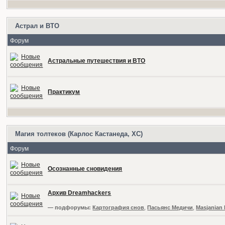
Астрал и ВТО
Форум
Астральные путешествия и ВТО
Практикум
Магия толтеков (Карлос Кастанеда, ХС)
Форум
Осознанные сновидения
Архив Dreamhackers
— подфорумы:
Картография снов
,
Пасьянс Медичи
,
Masjanian