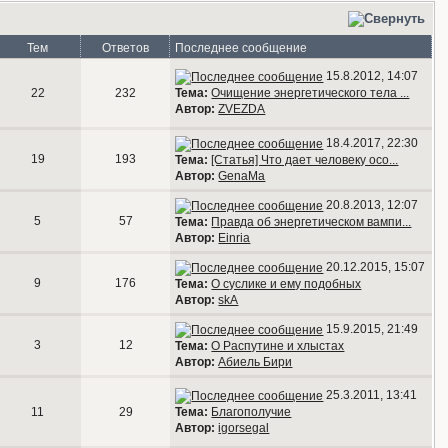
Тем
Ответов
Последнее сообщение
15.8.2012, 14:07
Тема:
Очищение энергетического тела ...
22
232
Автор:
ZVEZDA
18.4.2017, 22:30
19
193
Тема:
[Статья] Что дает человеку осо...
Автор:
GenaMa
20.8.2013, 12:07
5
57
Тема:
Правда об энергетическом вампи...
Автор:
Einria
20.12.2015, 15:07
9
176
Тема:
О суслике и ему подобных
Автор:
skA
15.9.2015, 21:49
3
12
Тема:
О Распутине и хлыстах
Автор:
Абиель Бири
25.3.2011, 13:41
Тема:
Благополучие
11
29
Автор:
igorsegal