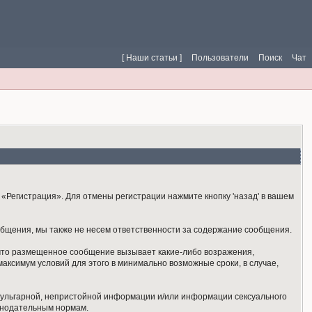
[ Наши статьи ]
Пользователи
Поиск
Чат
«Регистрация». Для отмены регистрации нажмите кнопку 'назад' в вашем
общения, мы также не несем ответственности за содержание сообщения.
 что размещенное сообщение вызывает какие-либо возражения,
аксимум условий для этого в минимально возможные сроки, в случае,
 вульгарной, непристойной информации и/или информации сексуального
онодательным нормам.