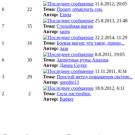
11.6.2012, 20:05
6
22
Тема:
Прошу объяснить сон.
Автор:
Einria
25.8.2013, 21:48
7
35
Тема:
Стихийная магия
Автор:
saoru
22.2.2014, 11:29
1
16
Тема:
Боевая магия: что такое, принц...
Автор:
лаза
8.8.2011, 19:05
6
30
Тема:
Запретные руны Арахны
Автор:
Данна Сидхе
11.11.2011, 8:34
3
29
Тема:
Простой метод повышения светим...
Автор:
speedre13
18.9.2012, 6:11
2
2
Тема:
Сила настройки.
Автор:
Badger