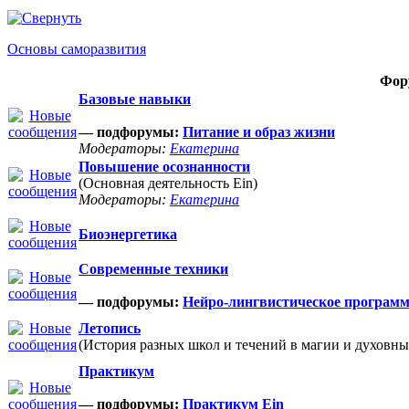
Основы саморазвития
Фор
Базовые навыки
— подфорумы:
Питание и образ жизни
Модераторы:
Екатерина
Повышение осознанности
(Основная деятельность Ein)
Модераторы:
Екатерина
Биоэнергетика
Современные техники
— подфорумы:
Нейро-лингвистическое програм
Летопись
(История разных школ и течений в магии и духовны
Практикум
— подфорумы:
Практикум Ein