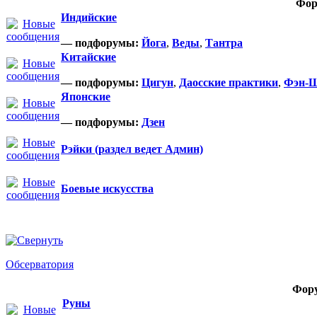
Фор
Индийские
— подфорумы:
Йога
,
Веды
,
Тантра
Китайские
— подфорумы:
Цигун
,
Даосские практики
,
Фэн-
Японские
— подфорумы:
Дзен
Рэйки (раздел ведет Админ)
Боевые искусства
Обсерватория
Фор
Руны