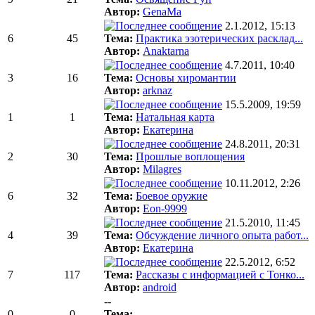
Автор:
GenaMa
2.1.2012, 15:13
6
45
Тема:
Практика эзотерических расклад...
Автор:
Anaktarna
4.7.2011, 10:40
3
16
Тема:
Основы хиромантии
Автор:
arknaz
15.5.2009, 19:59
1
1
Тема:
Натальная карта
Автор:
Екатерина
24.8.2011, 20:31
2
30
Тема:
Прошлые воплощения
Автор:
Milagres
10.11.2012, 2:26
6
32
Тема:
Боевое оружие
Автор:
Eon-9999
21.5.2010, 11:45
4
39
Тема:
Обсуждение личного опыта работ...
Автор:
Екатерина
22.5.2012, 6:52
7
117
Тема:
Рассказы с информацией с Тонко...
Автор:
android
--
0
0
Тема:
----