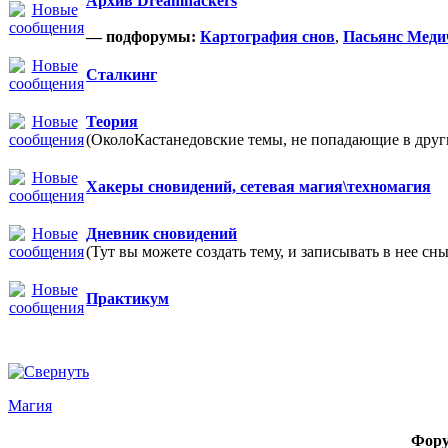
Архив Dreamhackers
— подфорумы:
Картография снов
,
Пасьянс Меди
Сталкинг
Теория
(ОколоКастанедовские темы, не попадающие в други
Хакеры сновидений, сетевая магия\техномагия
Дневник сновидений
(Тут вы можете создать тему, и записывать в нее сны
Практикум
Магия
Фор