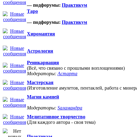
— подфорумы:
Практикум
Таро
— подфорумы:
Практикум
Хиромантия
Астрология
Реинкарнация
(Всё, что связано с прошлыми воплощениями)
Модераторы:
Астарта
Мастерская
(Изготовление амулетов, пентаклей, работа с минер
Магия камней
Модераторы:
Sаламандра
Медитативное творчество
(Для каждого автора - своя тема)
Практикум