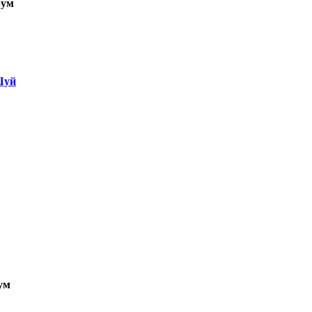
ум
Шуй
ум