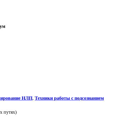
ум
мирование НЛП
,
Техники работы с подсознанием
х путях)