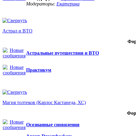
Модераторы:
Екатерина
Астрал и ВТО
Фо
Астральные путешествия и ВТО
Практикум
Магия толтеков (Карлос Кастанеда, ХС)
Фор
Осознанные сновидения