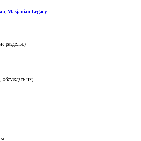
чи
,
Masjanian Legacy
е разделы.)
, обсуждать их)
ум