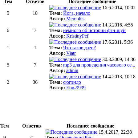
Тем
Ответов
Последнее сообщение
16.6.2014, 10:02
5
18
Тема:
Йога, начало
Автор:
Memphis
14.3.2016, 4:55
6
7
Тема:
немного об истории фэн-шуй
Автор:
KristinyPef
17.6.2011, 5:36
1
1
Тема:
Что такое дзен?
Автор:
Viatr
30.8.2009, 14:36
5
7
Тема:
mp3 для проведения часового се...
Автор:
admin
14.4.2013, 10:18
2
36
Тема:
сюгэндо
Автор:
Eon-9999
Тем
Ответов
Последнее сообщение
15.4.2017, 22:38
9
21
Тема:
Освящение Рун