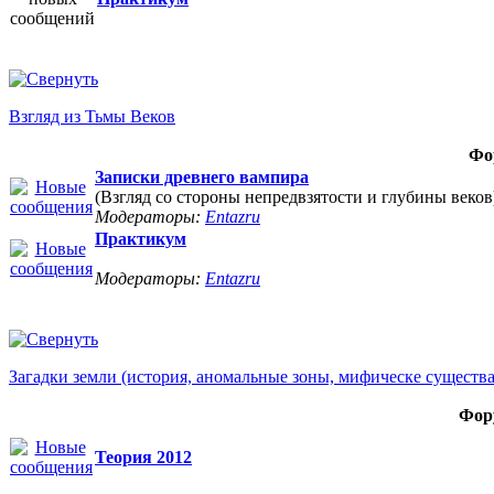
Взгляд из Тьмы Веков
Фо
Записки древнего вампира
(Взгляд со стороны непредвзятости и глубины веков
Модераторы:
Entazru
Практикум
Модераторы:
Entazru
Загадки земли (история, аномальные зоны, мифическе существ
Фор
Теория 2012