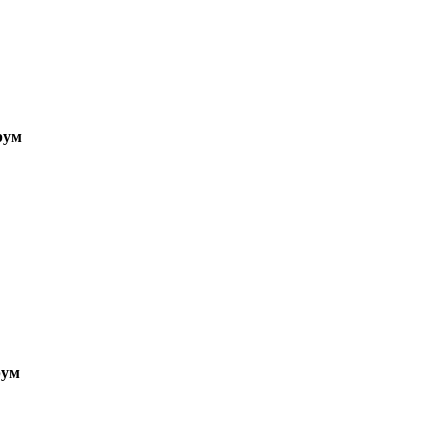
рум
ум