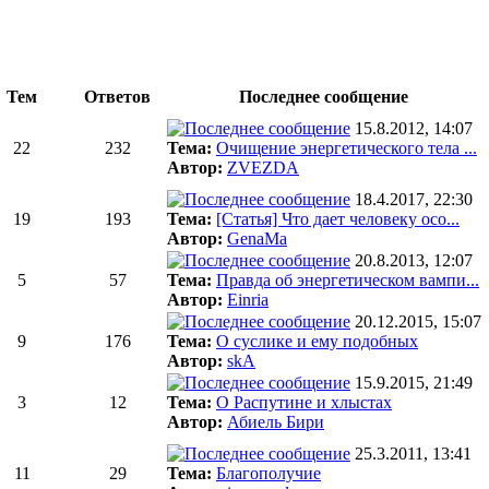
Тем
Ответов
Последнее сообщение
15.8.2012, 14:07
22
232
Тема:
Очищение энергетического тела ...
Автор:
ZVEZDA
18.4.2017, 22:30
19
193
Тема:
[Статья] Что дает человеку осо...
Автор:
GenaMa
20.8.2013, 12:07
5
57
Тема:
Правда об энергетическом вампи...
Автор:
Einria
20.12.2015, 15:07
9
176
Тема:
О суслике и ему подобных
Автор:
skA
15.9.2015, 21:49
3
12
Тема:
О Распутине и хлыстах
Автор:
Абиель Бири
25.3.2011, 13:41
11
29
Тема:
Благополучие