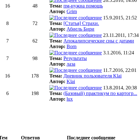
26.5.2010, 14:00
16
48
Тема:
пм-нужна помощь
Автор:
Grim
15.9.2015, 21:52
8
72
Тема:
[Статья] Страхи.
Автор:
Абиель Бири
23.11.2011, 17:34
7
62
Тема:
Апокалипсические сны с датами
Автор:
Born
3.1.2016, 11:24
7
98
Тема:
Результаты
Автор:
лаза
11.7.2016, 22:01
16
178
Тема:
Дневник пользователя Klai
Автор:
Klai
13.8.2014, 20:38
6
198
Тема:
(Базовый) практикум по картогр...
Автор:
lux
Тем
Ответов
Последнее сообщение