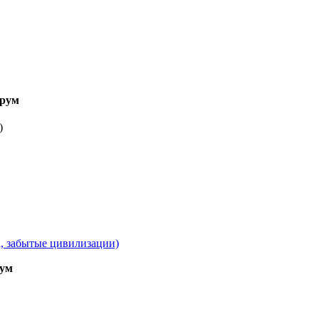
рум
)
а, забытые цивилизации)
ум