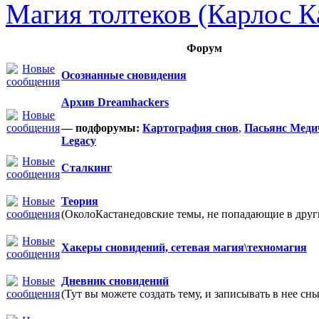
Магия толтеков (Карлос К
Форум
Осознанные сновидения
Архив Dreamhackers
— подфорумы:
Картография снов
,
Пасьянс Меди
Legacy
Сталкинг
Теория
(ОколоКастанедовские темы, не попадающие в други
Хакеры сновидений, сетевая магия\техномагия
Дневник сновидений
(Тут вы можете создать тему, и записывать в нее сны