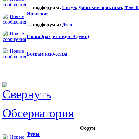
— подфорумы:
Цигун
,
Даосские практики
,
Фэн-
Японские
— подфорумы:
Дзен
Рэйки (раздел ведет Админ)
Боевые искусства
Обсерватория
Форум
Руны