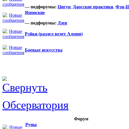
— подфорумы:
Цигун
,
Даосские практики
,
Фэн-
Японские
— подфорумы:
Дзен
Рэйки (раздел ведет Админ)
Боевые искусства
Обсерватория
Форум
Руны