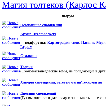
Магия толтеков (Карлос К
Форум
Осознанные сновидения
Архив Dreamhackers
— подфорумы:
Картография снов
,
Пасьянс Меди
Legacy
Сталкинг
Теория
(ОколоКастанедовские темы, не попадающие в други
Хакеры сновидений, сетевая магия\техномагия
Дневник сновидений
(Тут вы можете создать тему, и записывать в нее сны