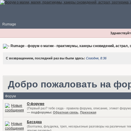
Rumage
Здравствуйте
Rumage - форум о магии - практикумы, хакеры сновидений, астрал, э
С возвращением, последний раз вы были здесь:
Сегодня, 8:36
Добро пожаловать на фо
Форум
О форуме
(Первый раз? тебе сюда - правила форума, описание, этикет форум
— подфорумы:
Обратная связь
,
Прихожая
Беседка
(Болталка, флудилка, треп, несерьезные разговоры на различные те
другие разделы)