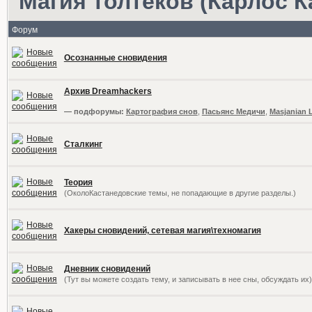
Магия толтеков (Карлос К
Форум
Осознанные сновидения
Архив Dreamhackers
— подфорумы:
Картография снов
,
Пасьянс Медичи
,
Masjanian 
Сталкинг
Теория
(ОколоКастанедовские темы, не попадающие в другие разделы.)
Хакеры сновидений, сетевая магия\техномагия
Дневник сновидений
(Тут вы можете создать тему, и записывать в нее сны, обсуждать их)