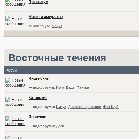
Практикум
Магия и искусство
Модераторы:
Badger
Восточные течения
Форум
Индийские
— подфорумы:
Йога
,
Веды
,
Тантра
Китайские
— подфорумы:
Цигун
,
Даосские практики
,
Фэн-Шуй
Японские
— подфорумы:
Дзен