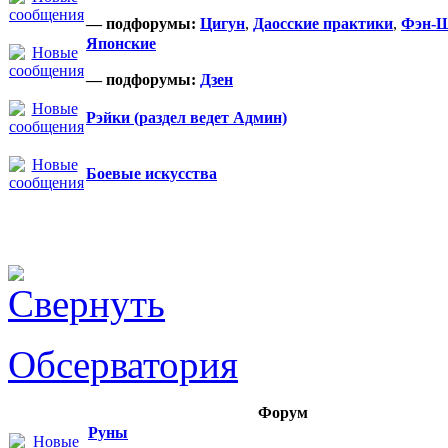
— подфорумы:
Цигун
,
Даосские практики
,
Фэн-
Японские
— подфорумы:
Дзен
Рэйки (раздел ведет Админ)
Боевые искусства
Обсерватория
Форум
Руны