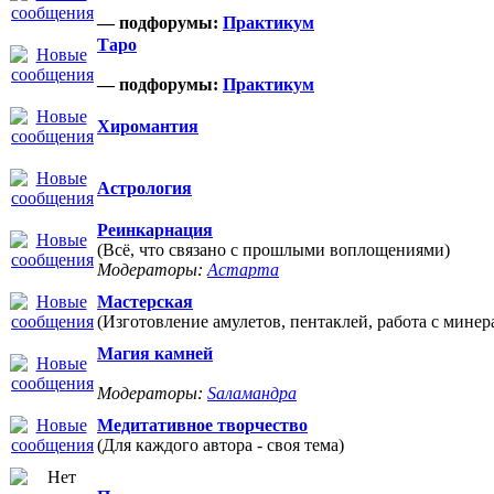
— подфорумы:
Практикум
Таро
— подфорумы:
Практикум
Хиромантия
Астрология
Реинкарнация
(Всё, что связано с прошлыми воплощениями)
Модераторы:
Астарта
Мастерская
(Изготовление амулетов, пентаклей, работа с минер
Магия камней
Модераторы:
Sаламандра
Медитативное творчество
(Для каждого автора - своя тема)