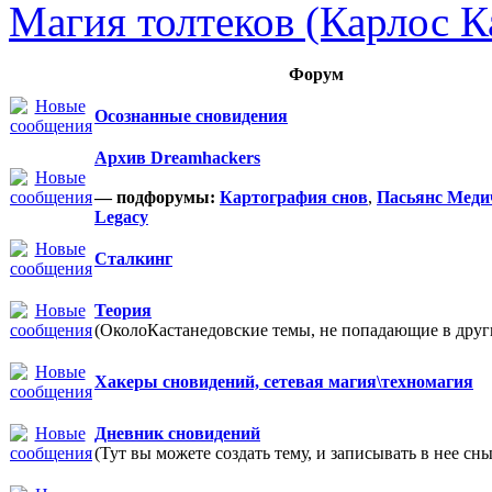
Магия толтеков (Карлос К
Форум
Осознанные сновидения
Архив Dreamhackers
— подфорумы:
Картография снов
,
Пасьянс Меди
Legacy
Сталкинг
Теория
(ОколоКастанедовские темы, не попадающие в други
Хакеры сновидений, сетевая магия\техномагия
Дневник сновидений
(Тут вы можете создать тему, и записывать в нее сны