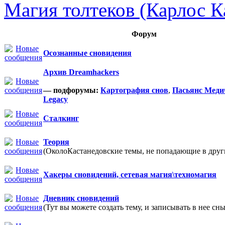
Магия толтеков (Карлос К
Форум
Осознанные сновидения
Архив Dreamhackers
— подфорумы:
Картография снов
,
Пасьянс Меди
Legacy
Сталкинг
Теория
(ОколоКастанедовские темы, не попадающие в други
Хакеры сновидений, сетевая магия\техномагия
Дневник сновидений
(Тут вы можете создать тему, и записывать в нее сны