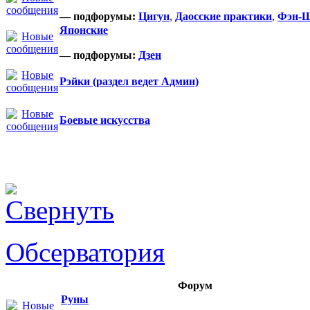
— подфорумы:
Цигун
,
Даосские практики
,
Фэн-
Японские
— подфорумы:
Дзен
Рэйки (раздел ведет Админ)
Боевые искусства
Обсерватория
Форум
Руны