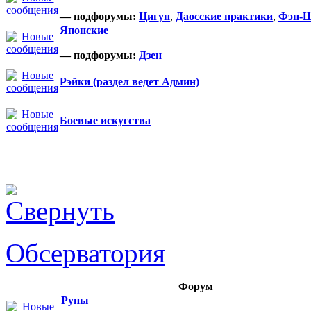
— подфорумы:
Цигун
,
Даосские практики
,
Фэн-
Японские
— подфорумы:
Дзен
Рэйки (раздел ведет Админ)
Боевые искусства
Обсерватория
Форум
Руны