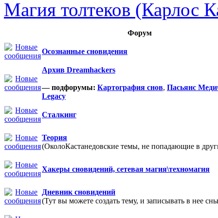
Магия толтеков (Карлос К
Форум
Осознанные сновидения
Архив Dreamhackers
— подфорумы:
Картография снов
,
Пасьянс Меди
Legacy
Сталкинг
Теория
(ОколоКастанедовские темы, не попадающие в други
Хакеры сновидений, сетевая магия\техномагия
Дневник сновидений
(Тут вы можете создать тему, и записывать в нее сны