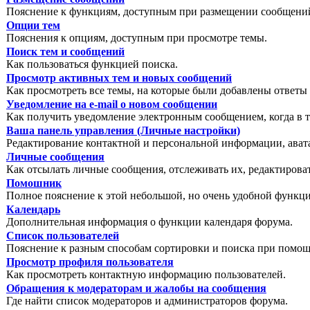
Пояснение к функциям, доступным при размещении сообщений
Опции тем
Пояснения к опциям, доступным при просмотре темы.
Поиск тем и сообщений
Как пользоваться функцией поиска.
Просмотр активных тем и новых сообщений
Как просмотреть все темы, на которые были добавлены ответы 
Уведомление на е-mail о новом сообщении
Как получить уведомление электронным сообщением, когда в т
Ваша панель управления (Личные настройки)
Редактирование контактной и персональной информации, авата
Личные сообщения
Как отсылать личные сообщения, отслеживать их, редактирова
Помошник
Полное пояснение к этой небольшой, но очень удобной функц
Календарь
Дополнительная информация о функции календаря форума.
Список пользователей
Пояснение к разным способам сортировки и поиска при помощ
Просмотр профиля пользователя
Как просмотреть контактную информацию пользователей.
Обращения к модераторам и жалобы на сообщения
Где найти список модераторов и администраторов форума.