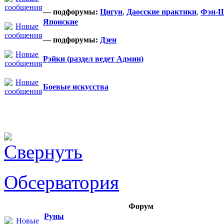
— подфорумы:
Цигун
,
Даосские практики
,
Фэн-
Японские
— подфорумы:
Дзен
Рэйки (раздел ведет Админ)
Боевые искусства
Обсерватория
Форум
Руны