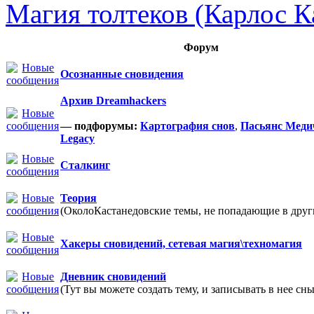
Магия толтеков (Карлос К
Форум
Осознанные сновидения
Архив Dreamhackers
— подфорумы:
Картография снов
,
Пасьянс Меди
Legacy
Сталкинг
Теория
(ОколоКастанедовские темы, не попадающие в други
Хакеры сновидений, сетевая магия\техномагия
Дневник сновидений
(Тут вы можете создать тему, и записывать в нее сны