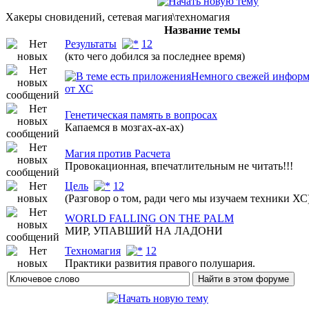
Хакеры сновидений, сетевая магия\техномагия
Название темы
Результаты
1
2
(кто чего добился за последнее время)
Немного свежей инфор
от ХС
Генетическая память в вопросах
Капаемся в мозгах-ах-ах)
Магия против Расчета
Провокационная, впечатлительным не читать!!!
Цель
1
2
(Разговор о том, ради чего мы изучаем техники ХС
WORLD FALLING ON THE PALM
МИР, УПАВШИЙ НА ЛАДОНИ
Техномагия
1
2
Практики развития правого полушария.