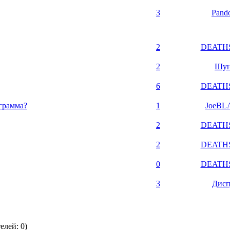
3
Pand
2
DEATH
2
Шун
6
DEATH
грамма?
1
JoeBL
2
DEATH
2
DEATH
0
DEATH
3
Дисп
елей: 0)