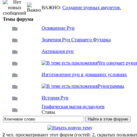
ВАЖНО:
Создание рунных амулетов.
Темы форума
Освящение Рун
Значения Рун Старшего Футарка
Активация рун
Что озночает руно
Изготовление рун в домашних условиях
Рунограммы
История Рун
Графическая магия исландцев
Ставы
2
чел. просматривают этот форум (гостей: 2, скрытых пользоват