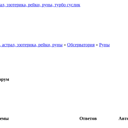
астрал, эзотерика, рейки, руны
»
Обсерватория
»
Руны
орум
темы
Ответов
Авт