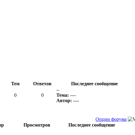
Тем
Ответов
Последнее сообщение
--
0
0
Тема:
----
Автор:
----
Опции форума
ор
Просмотров
Последнее сообщение