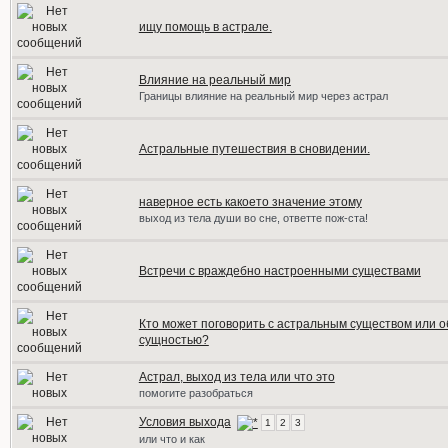
ищу помощь в астрале.
Влияние на реальный мир
Границы влияние на реальный мир через астрал
Астральные путешествия в сновидении.
наверное есть какоето значение этому
выход из тела души во сне, ответте пож-ста!
Встречи с враждебно настроенными существами
Кто может поговорить с астральным существом или 
сущностью?
Астрал, выход из тела или что это
помогите разобраться
Условия выхода
1
2
3
или что и как