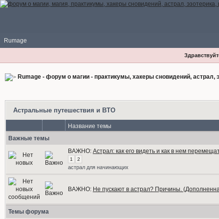
Rumage
Здравствуйте
Rumage - форум о магии - практикумы, хакеры сновидений, астрал, э
Астральные путешествия и ВТО
Название темы
Важные темы
ВАЖНО:
Астрал: как его видеть и как в нем перемеща
1
2
астрал для начинающих
ВАЖНО:
Не пускают в астрал? Причины. (Дополненна
Темы форума