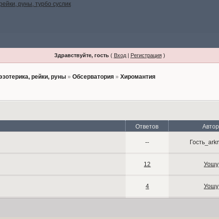
Здравствуйте, гость
(
Вход
|
Регистрация
)
эзотерика, рейки, руны
»
Обсерватория
»
Хиромантия
Ответов
Авто
--
Гость_ark
12
Уошу
4
Уошу