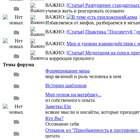
ВАЖНО:
[Статья] Разрушение стандартных
учимся жить и реагировать осозанно
ВАЖНО:
Карма
Избавляемся от мифов, разбираемся в меха
ВАЖНО:
[Статья] Практика "Посоветуй "д
ВАЖНО:
Мир и уровни взаимодействия с 
ВАЖНО:
[Статья] Медитация на поиск пр
и коррекция прошлого
Темы форума
Формирование мира
мир явлений и роль человека в нем
Истории шаблонов
Мир похож на матрёшку...
из собственного опыта
Заметки Ein
всякие мысли и инсайты, которые приходят
Кто Вы?
Осознание себя
Отрывок из "Приобщенность в противовес
цитата