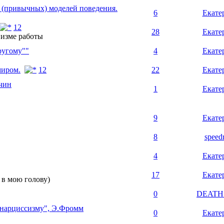
 (привычных) моделей поведения.
6
Екате
1
2
28
Екате
низме работы
ругому""
4
Екате
миром.
1
2
22
Екате
ичин
1
Екате
9
Екате
8
speed
4
Екате
17
Екате
 в мою голову)
0
DEATH
 нарциссизму", Э.Фромм
0
Екате