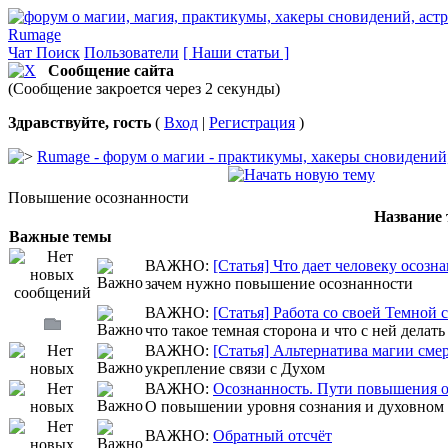
Rumage
Чат
Поиск
Пользователи
[ Наши статьи ]
Сообщение сайта
(Сообщение закроется через 2 секунды)
Здравствуйте, гость
(
Вход
|
Регистрация
)
Rumage - форум о магии - практикумы, хакеры сновидений, 
Повышение осознанности
Название
Важные темы
ВАЖНО:
[Статья] Что дает человеку осозн
зачем нужно повышение осознанности
ВАЖНО:
[Статья] Работа со своей Темной 
что такое темная сторона и что с ней делать
ВАЖНО:
[Статья] Альтернатива магии сме
укрепление связи с Духом
ВАЖНО:
Осознанность. Пути повышения о
О повышении уровня сознания и духовном
ВАЖНО:
Обратный отсчёт