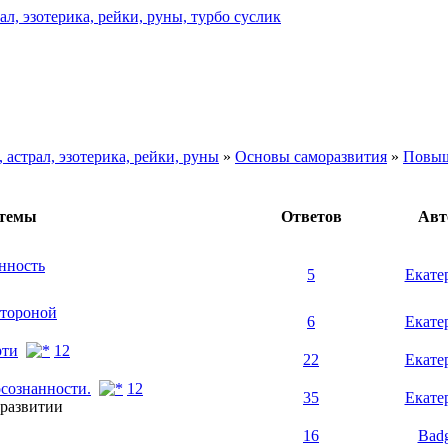
астрал, эзотерика, рейки, руны
»
Основы саморазвития
»
Повыш
 темы
Ответов
Авт
анность
5
Екате
стороной
6
Екате
рти
1
2
22
Екате
сознанности.
1
2
35
Екате
 развитии
16
Bad