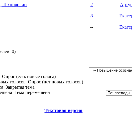
, Технологии
2
Арту
8
Екате
--
Екате
елей: 0)
Опрос (есть новые голоса)
Опрос (нет новых голосов)
Закрытая тема
Тема перемещена
Текстовая версия