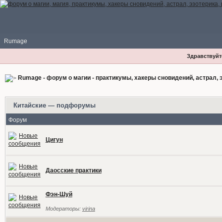
Rumage
Здравствуйте
Rumage - форум о магии - практикумы, хакеры сновидений, астрал, э
Китайские — подфорумы
Форум
Цигун
Даосские практики
Фэн-Шуй
Модераторы:
virina