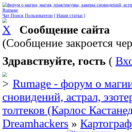
Rumage
Чат
Поиск
Пользователи
[ Наши статьи ]
Сообщение сайта
(Сообщение закроется чер
Здравствуйте, гость
(
Вх
Rumage - форум о магии
сновидений, астрал, эзоте
толтеков (Карлос Кастане
Dreamhackers
»
Картограф