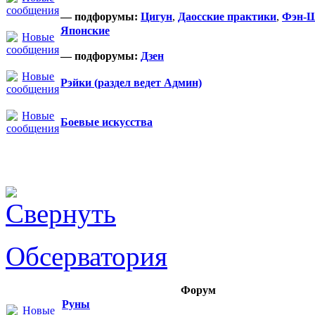
— подфорумы:
Цигун
,
Даосские практики
,
Фэн-
Японские
— подфорумы:
Дзен
Рэйки (раздел ведет Админ)
Боевые искусства
Обсерватория
Форум
Руны