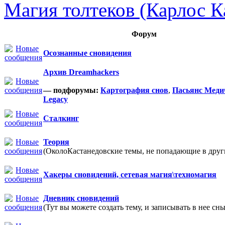
Магия толтеков (Карлос К
Форум
Осознанные сновидения
Архив Dreamhackers
— подфорумы:
Картография снов
,
Пасьянс Меди
Legacy
Сталкинг
Теория
(ОколоКастанедовские темы, не попадающие в други
Хакеры сновидений, сетевая магия\техномагия
Дневник сновидений
(Тут вы можете создать тему, и записывать в нее сны