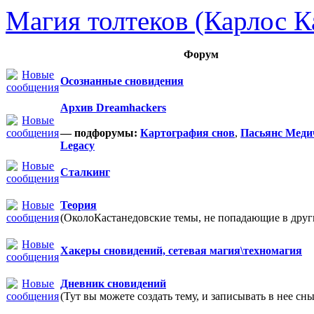
Магия толтеков (Карлос К
Форум
Осознанные сновидения
Архив Dreamhackers
— подфорумы:
Картография снов
,
Пасьянс Меди
Legacy
Сталкинг
Теория
(ОколоКастанедовские темы, не попадающие в други
Хакеры сновидений, сетевая магия\техномагия
Дневник сновидений
(Тут вы можете создать тему, и записывать в нее сны