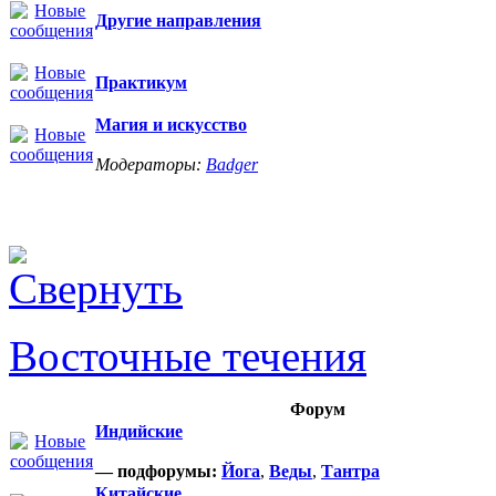
Другие направления
Практикум
Магия и искусство
Модераторы:
Badger
Восточные течения
Форум
Индийские
— подфорумы:
Йога
,
Веды
,
Тантра
Китайские