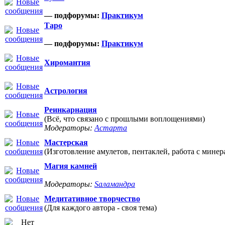
— подфорумы:
Практикум
Таро
— подфорумы:
Практикум
Хиромантия
Астрология
Реинкарнация
(Всё, что связано с прошлыми воплощениями)
Модераторы:
Астарта
Мастерская
(Изготовление амулетов, пентаклей, работа с минер
Магия камней
Модераторы:
Sаламандра
Медитативное творчество
(Для каждого автора - своя тема)