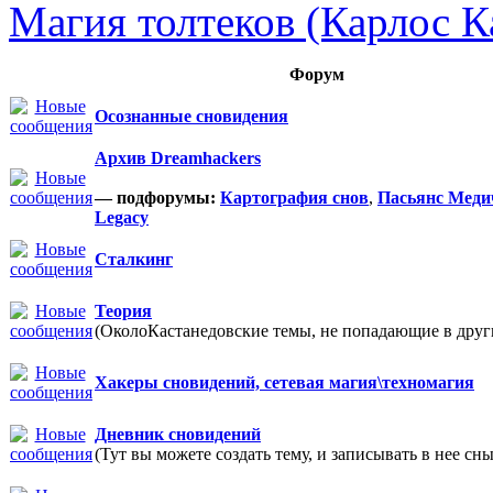
Магия толтеков (Карлос К
Форум
Осознанные сновидения
Архив Dreamhackers
— подфорумы:
Картография снов
,
Пасьянс Меди
Legacy
Сталкинг
Теория
(ОколоКастанедовские темы, не попадающие в други
Хакеры сновидений, сетевая магия\техномагия
Дневник сновидений
(Тут вы можете создать тему, и записывать в нее сны