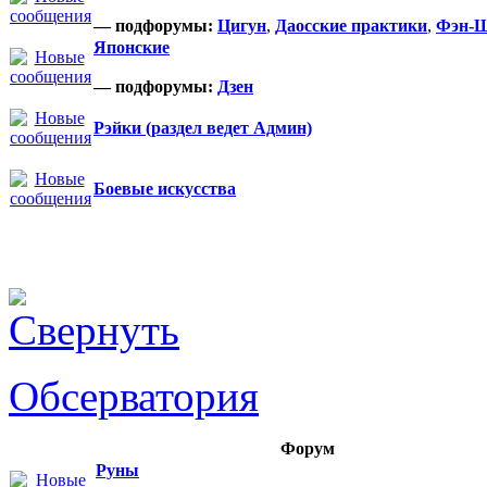
— подфорумы:
Цигун
,
Даосские практики
,
Фэн-
Японские
— подфорумы:
Дзен
Рэйки (раздел ведет Админ)
Боевые искусства
Обсерватория
Форум
Руны