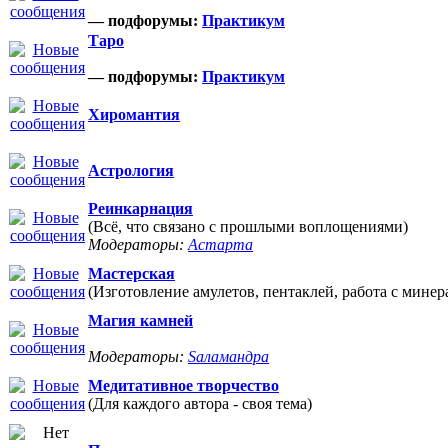
— подфорумы:
Практикум
Таро
— подфорумы:
Практикум
Хиромантия
Астрология
Реинкарнация
(Всё, что связано с прошлыми воплощениями)
Модераторы:
Астарта
Мастерская
(Изготовление амулетов, пентаклей, работа с минер
Магия камней
Модераторы:
Sаламандра
Медитативное творчество
(Для каждого автора - своя тема)