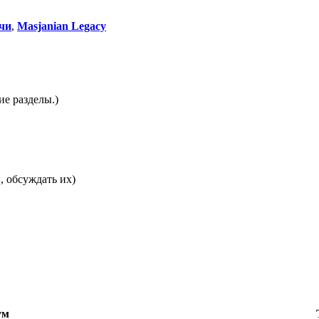
чи
,
Masjanian Legacy
е разделы.)
, обсуждать их)
ум