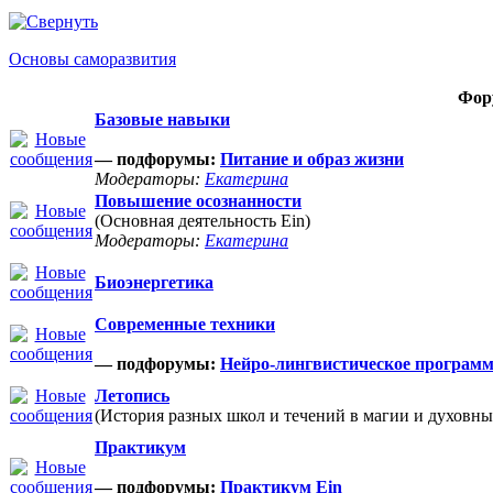
Основы саморазвития
Фор
Базовые навыки
— подфорумы:
Питание и образ жизни
Модераторы:
Екатерина
Повышение осознанности
(Основная деятельность Ein)
Модераторы:
Екатерина
Биоэнергетика
Современные техники
— подфорумы:
Нейро-лингвистическое програм
Летопись
(История разных школ и течений в магии и духовны
Практикум
— подфорумы:
Практикум Ein