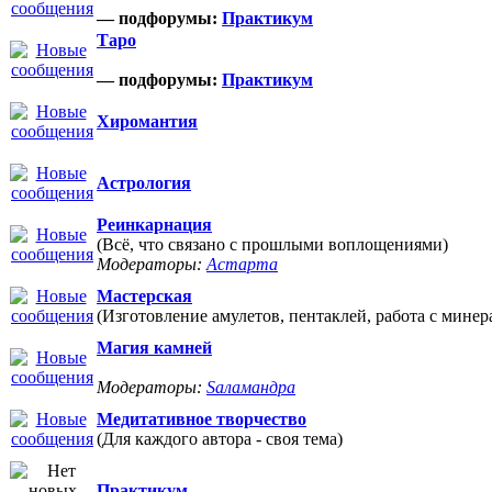
— подфорумы:
Практикум
Таро
— подфорумы:
Практикум
Хиромантия
Астрология
Реинкарнация
(Всё, что связано с прошлыми воплощениями)
Модераторы:
Астарта
Мастерская
(Изготовление амулетов, пентаклей, работа с минер
Магия камней
Модераторы:
Sаламандра
Медитативное творчество
(Для каждого автора - своя тема)
Практикум