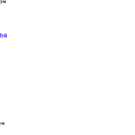
ум
Шуй
ум