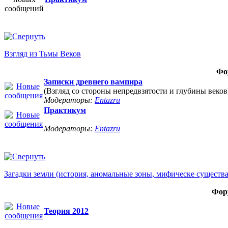
Взгляд из Тьмы Веков
Фо
Записки древнего вампира
(Взгляд со стороны непредвзятости и глубины веков
Модераторы:
Entazru
Практикум
Модераторы:
Entazru
Загадки земли (история, аномальные зоны, мифическе существ
Фор
Теория 2012