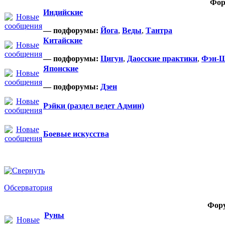
Фор
Индийские
— подфорумы:
Йога
,
Веды
,
Тантра
Китайские
— подфорумы:
Цигун
,
Даосские практики
,
Фэн-
Японские
— подфорумы:
Дзен
Рэйки (раздел ведет Админ)
Боевые искусства
Обсерватория
Фор
Руны