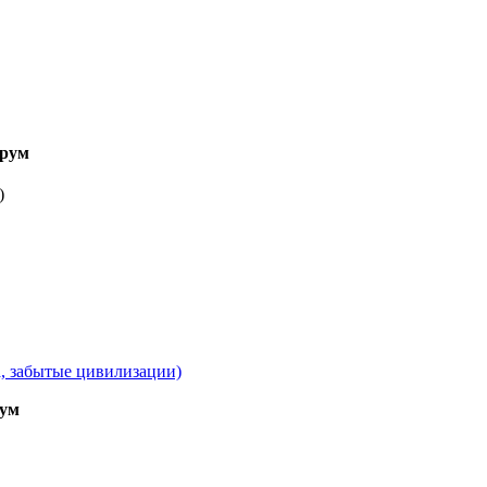
рум
)
а, забытые цивилизации)
ум