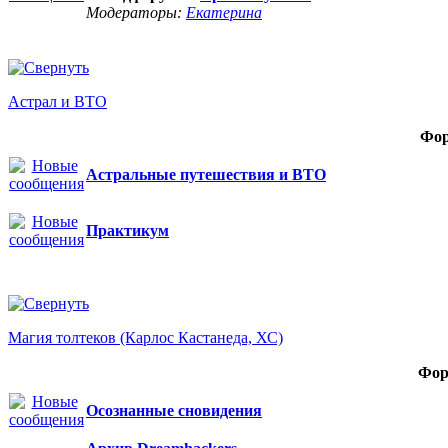
Модераторы:
Екатерина
Астрал и ВТО
Фо
Астральные путешествия и ВТО
Практикум
Магия толтеков (Карлос Кастанеда, ХС)
Фор
Осознанные сновидения