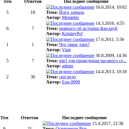
Тем
Ответов
Последнее сообщение
16.6.2014, 10:02
5
18
Тема:
Йога, начало
Автор:
Memphis
14.3.2016, 4:55
6
7
Тема:
немного об истории фэн-шуй
Автор:
KristinyPef
17.6.2011, 5:36
1
1
Тема:
Что такое дзен?
Автор:
Viatr
30.8.2009, 14:36
5
7
Тема:
mp3 для проведения часового се...
Автор:
admin
14.4.2013, 10:18
2
36
Тема:
сюгэндо
Автор:
Eon-9999
Тем
Ответов
Последнее сообщение
15.4.2017, 22:38
9
21
Тема:
Освящение Рун