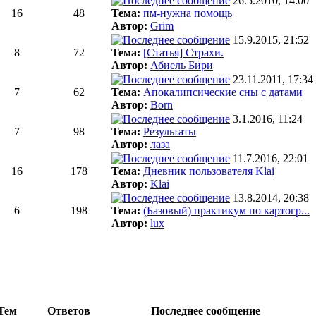
26.5.2010, 14:00
16
48
Тема:
пм-нужна помощь
Автор:
Grim
15.9.2015, 21:52
8
72
Тема:
[Статья] Страхи.
Автор:
Абиель Бири
23.11.2011, 17:34
7
62
Тема:
Апокалипсические сны с датами
Автор:
Born
3.1.2016, 11:24
7
98
Тема:
Результаты
Автор:
лаза
11.7.2016, 22:01
16
178
Тема:
Дневник пользователя Klai
Автор:
Klai
13.8.2014, 20:38
6
198
Тема:
(Базовый) практикум по картогр...
Автор:
lux
Тем
Ответов
Последнее сообщение