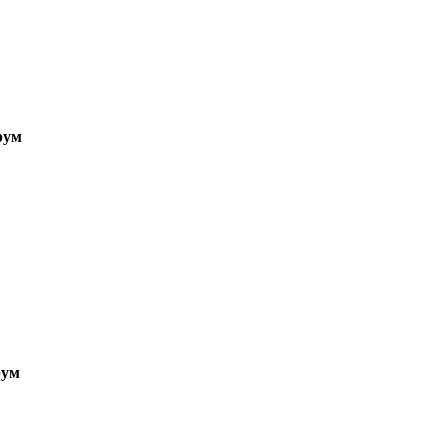
рум
ум