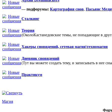
Архив Dreamhackers
— подфорумы:
Картография снов
,
Пасьянс Меди
Сталкинг
Теория
(ОколоКастанедовские темы, не попадающие в други
Хакеры сновидений, сетевая магия\техномагия
Дневник сновидений
(Тут вы можете создать тему, и записывать в нее сны
Практикум
Магия
Фор