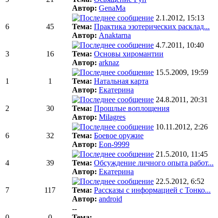
Автор:
GenaMa
2.1.2012, 15:13
6
45
Тема:
Практика эзотерических расклад...
Автор:
Anaktarna
4.7.2011, 10:40
3
16
Тема:
Основы хиромантии
Автор:
arknaz
15.5.2009, 19:59
1
1
Тема:
Натальная карта
Автор:
Екатерина
24.8.2011, 20:31
2
30
Тема:
Прошлые воплощения
Автор:
Milagres
10.11.2012, 2:26
6
32
Тема:
Боевое оружие
Автор:
Eon-9999
21.5.2010, 11:45
4
39
Тема:
Обсуждение личного опыта работ...
Автор:
Екатерина
22.5.2012, 6:52
7
117
Тема:
Рассказы с информацией с Тонко...
Автор:
android
--
0
0
Тема:
----