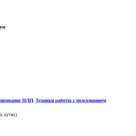
ум
мирование НЛП
,
Техники работы с подсознанием
х путях)