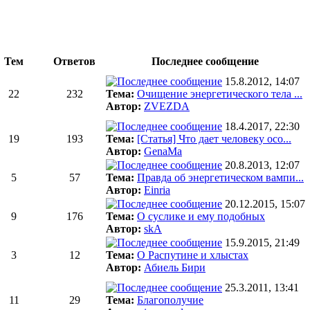
Тем
Ответов
Последнее сообщение
15.8.2012, 14:07
22
232
Тема:
Очищение энергетического тела ...
Автор:
ZVEZDA
18.4.2017, 22:30
19
193
Тема:
[Статья] Что дает человеку осо...
Автор:
GenaMa
20.8.2013, 12:07
5
57
Тема:
Правда об энергетическом вампи...
Автор:
Einria
20.12.2015, 15:07
9
176
Тема:
О суслике и ему подобных
Автор:
skA
15.9.2015, 21:49
3
12
Тема:
О Распутине и хлыстах
Автор:
Абиель Бири
25.3.2011, 13:41
11
29
Тема:
Благополучие