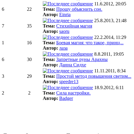
11.6.2012, 20:05
6
22
Тема:
Прошу объяснить сон.
Автор:
Einria
25.8.2013, 21:48
7
35
Тема:
Стихийная магия
Автор:
saoru
22.2.2014, 11:29
1
16
Тема:
Боевая магия: что такое, принц...
Автор:
лаза
8.8.2011, 19:05
6
30
Тема:
Запретные руны Арахны
Автор:
Данна Сидхе
11.11.2011, 8:34
3
29
Тема:
Простой метод повышения светим...
Автор:
speedre13
18.9.2012, 6:11
2
2
Тема:
Сила настройки.
Автор:
Badger