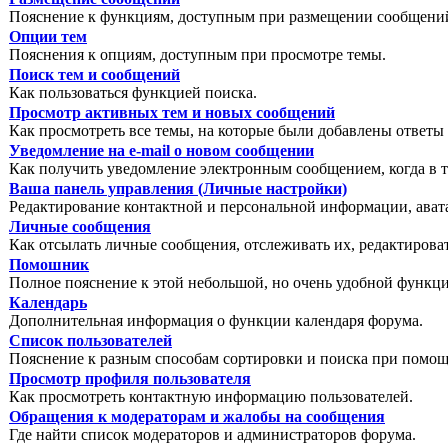
Пояснение к функциям, доступным при размещении сообщений
Опции тем
Пояснения к опциям, доступным при просмотре темы.
Поиск тем и сообщений
Как пользоваться функцией поиска.
Просмотр активных тем и новых сообщений
Как просмотреть все темы, на которые были добавлены ответы 
Уведомление на е-mail о новом сообщении
Как получить уведомление электронным сообщением, когда в т
Ваша панель управления (Личные настройки)
Редактирование контактной и персональной информации, авата
Личные сообщения
Как отсылать личные сообщения, отслеживать их, редактирова
Помошник
Полное пояснение к этой небольшой, но очень удобной функц
Календарь
Дополнительная информация о функции календаря форума.
Список пользователей
Пояснение к разным способам сортировки и поиска при помощ
Просмотр профиля пользователя
Как просмотреть контактную информацию пользователей.
Обращения к модераторам и жалобы на сообщения
Где найти список модераторов и администраторов форума.