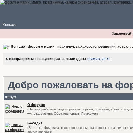
Rumage
Здравствуйте
Rumage - форум о магии - практикумы, хакеры сновидений, астрал, э
С возвращением, последний раз вы были здесь:
Сегодня, 19:41
Добро пожаловать на фо
Форум
О форуме
(Первый раз? тебе сюда - правила форума, описание, этикет форум
— подфорумы:
Обратная связь
,
Прихожая
Беседка
(Болталка, флудилка, треп, несерьезные разговоры на различные те
другие разделы)