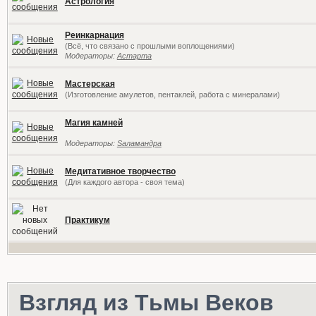
Астрология
Реинкарнация
(Всё, что связано с прошлыми воплощениями)
Модераторы:
Астарта
Мастерская
(Изготовление амулетов, пентаклей, работа с минералами)
Магия камней
Модераторы:
Sаламандра
Медитативное творчество
(Для каждого автора - своя тема)
Практикум
Взгляд из Тьмы Веков