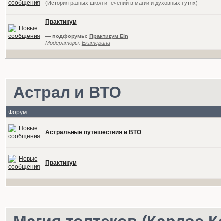
(История разных школ и течений в магии и духовных путях)
Практикум
— подфорумы:
Практикум Ein
Модераторы:
Екатерина
Астрал и ВТО
Форум
Астральные путешествия и ВТО
Практикум
Магия толтеков (Карлос К