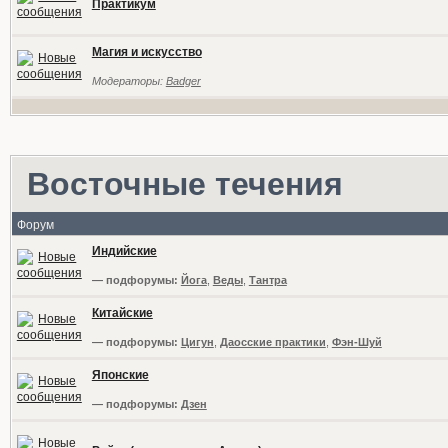
Практикум
Магия и искусство
Модераторы:
Badger
Восточные течения
Форум
Индийские
— подфорумы:
Йога
,
Веды
,
Тантра
Китайские
— подфорумы:
Цигун
,
Даосские практики
,
Фэн-Шуй
Японские
— подфорумы:
Дзен