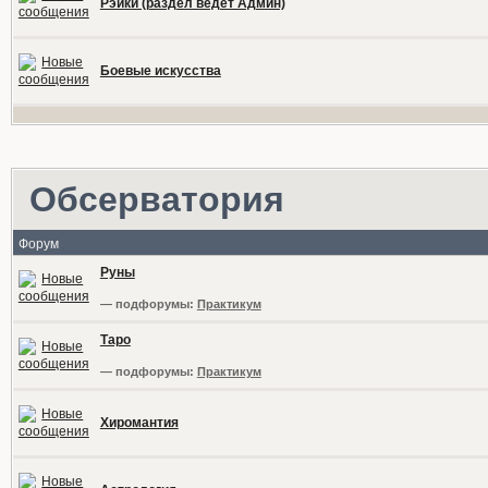
Рэйки (раздел ведет Админ)
Боевые искусства
Обсерватория
Форум
Руны
— подфорумы:
Практикум
Таро
— подфорумы:
Практикум
Хиромантия