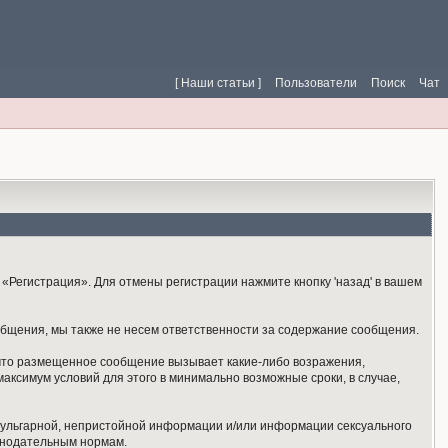
[ Наши статьи ]
Пользователи
Поиск
Чат
«Регистрация». Для отмены регистрации нажмите кнопку 'назад' в вашем
общения, мы также не несем ответственности за содержание сообщения.
 что размещенное сообщение вызывает какие-либо возражения,
аксимум условий для этого в минимально возможные сроки, в случае,
 вульгарной, непристойной информации и/или информации сексуального
онодательным нормам.