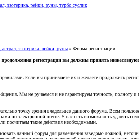
астрал, эзотерика, рейки, руны
» Форма регистрации
 продолжения регистрации вы должны принять нижеследую
правилами. Если вы принимаете их и желаете продолжить регис
общения. Мы не ручаемся и не гарантируем точность, полноту и
зательно точку зрения владельцев данного форума. Всем пользо
 нами по электронной почте. У нас есть возможность удалять с
если посчитаем такие действия необходимыми.
льзовать данный форум для размещения заведомо ложной, неточн
бляющей достоинства и нарушающей права на личную жизнь, а