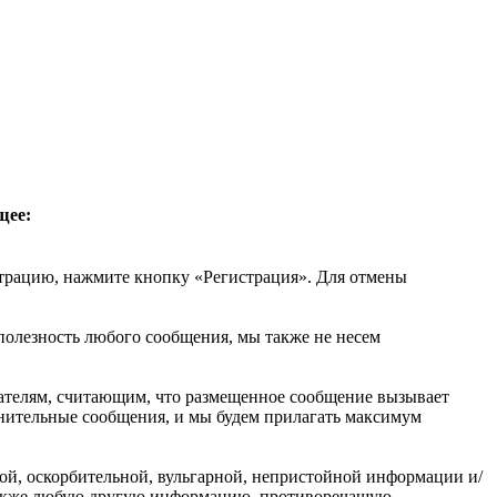
щее:
трацию, нажмите кнопку «Регистрация». Для отмены
 полезность любого сообщения, мы также не несем
вателям, считающим, что размещенное сообщение вызывает
омнительные сообщения, и мы будем прилагать максимум
ой, оскорбительной, вульгарной, непристойной информации и/
 также любую другую информацию, противоречащую