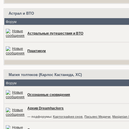
Астрал и ВТО
Форум
Астральные путешествия и ВТО
Практикум
Магия толтеков (Карлос Кастанеда, ХС)
Форум
Осознанные сновидения
Архив Dreamhackers
— подфорумы:
Картография снов
,
Пасьянс Медичи
,
Masjanian