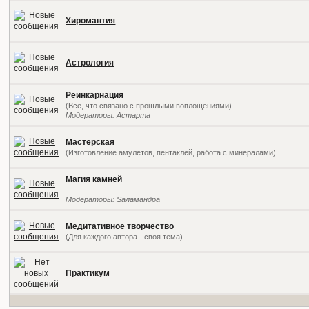
Хиромантия
Астрология
Реинкарнация
(Всё, что связано с прошлыми воплощениями)
Модераторы:
Астарта
Мастерская
(Изготовление амулетов, пентаклей, работа с минералами)
Магия камней
Модераторы:
Sаламандра
Медитативное творчество
(Для каждого автора - своя тема)
Практикум