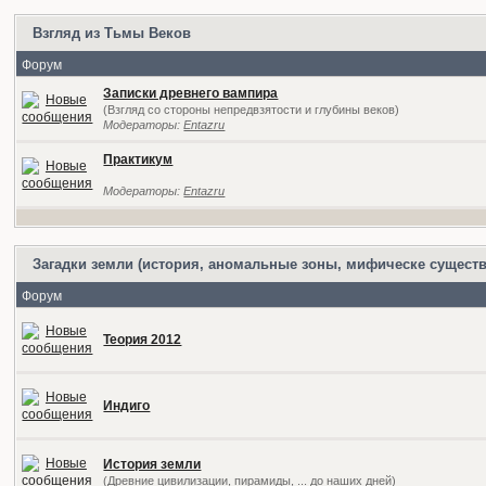
Взгляд из Тьмы Веков
Форум
Записки древнего вампира
(Взгляд со стороны непредвзятости и глубины веков)
Модераторы:
Entazru
Практикум
Модераторы:
Entazru
Загадки земли (история, аномальные зоны, мифическе существ
Форум
Теория 2012
Индиго
История земли
(Древние цивилизации, пирамиды, ... до наших дней)