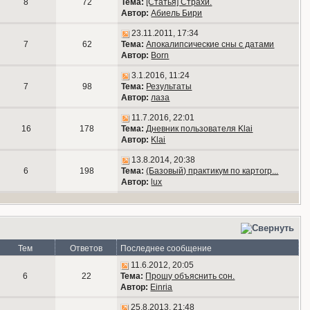
8
72
Тема:
[Статья] Страхи.
Автор:
Абиель Бири
23.11.2011, 17:34
7
62
Тема:
Апокалипсические сны с датами
Автор:
Born
3.1.2016, 11:24
7
98
Тема:
Результаты
Автор:
лаза
11.7.2016, 22:01
16
178
Тема:
Дневник пользователя Klai
Автор:
Klai
13.8.2014, 20:38
6
198
Тема:
(Базовый) практикум по картогр...
Автор:
lux
Тем
Ответов
Последнее сообщение
11.6.2012, 20:05
6
22
Тема:
Прошу объяснить сон.
Автор:
Einria
25.8.2013, 21:48