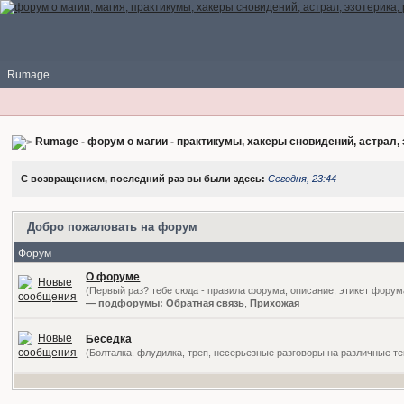
Rumage
Rumage - форум о магии - практикумы, хакеры сновидений, астрал, 
С возвращением, последний раз вы были здесь:
Сегодня, 23:44
Добро пожаловать на форум
Форум
О форуме
(Первый раз? тебе сюда - правила форума, описание, этикет форум
— подфорумы:
Обратная связь
,
Прихожая
Беседка
(Болталка, флудилка, треп, несерьезные разговоры на различные т