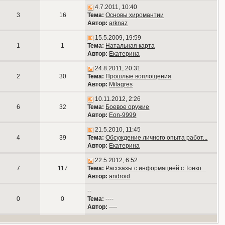
4.7.2011, 10:40
3
16
Тема:
Основы хиромантии
Автор:
arknaz
15.5.2009, 19:59
1
1
Тема:
Натальная карта
Автор:
Екатерина
24.8.2011, 20:31
2
30
Тема:
Прошлые воплощения
Автор:
Milagres
10.11.2012, 2:26
6
32
Тема:
Боевое оружие
Автор:
Eon-9999
21.5.2010, 11:45
4
39
Тема:
Обсуждение личного опыта работ...
Автор:
Екатерина
22.5.2012, 6:52
7
117
Тема:
Рассказы с информацией с Тонко...
Автор:
android
--
0
0
Тема:
----
Автор:
----