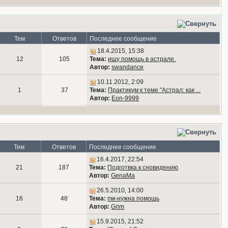
Тем
Ответов
Последнее сообщение
18.4.2015, 15:38
12
105
Тема:
ищу помощь в астрале.
Автор:
swandance
10.11.2012, 2:09
1
37
Тема:
Практикум к теме "Астрал: как ...
Автор:
Eon-9999
Тем
Ответов
Последнее сообщение
16.4.2017, 22:54
21
187
Тема:
Подготвка к сновидению
Автор:
GenaMa
26.5.2010, 14:00
16
48
Тема:
пм-нужна помощь
Автор:
Grim
15.9.2015, 21:52