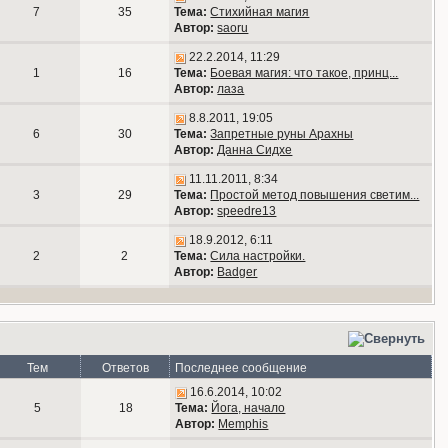
7
35
Тема:
Стихийная магия
Автор:
saoru
22.2.2014, 11:29
1
16
Тема:
Боевая магия: что такое, принц...
Автор:
лаза
8.8.2011, 19:05
6
30
Тема:
Запретные руны Арахны
Автор:
Данна Сидхе
11.11.2011, 8:34
3
29
Тема:
Простой метод повышения светим...
Автор:
speedre13
18.9.2012, 6:11
2
2
Тема:
Сила настройки.
Автор:
Badger
Тем
Ответов
Последнее сообщение
16.6.2014, 10:02
5
18
Тема:
Йога, начало
Автор:
Memphis