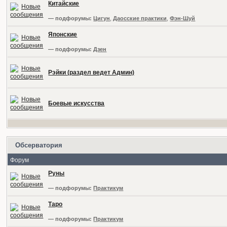
Китайские
— подфорумы:
Цигун
,
Даосские практики
,
Фэн-Шуй
Японские
— подфорумы:
Дзен
Рэйки (раздел ведет Админ)
Боевые искусства
Обсерватория
Форум
Руны
— подфорумы:
Практикум
Таро
— подфорумы:
Практикум