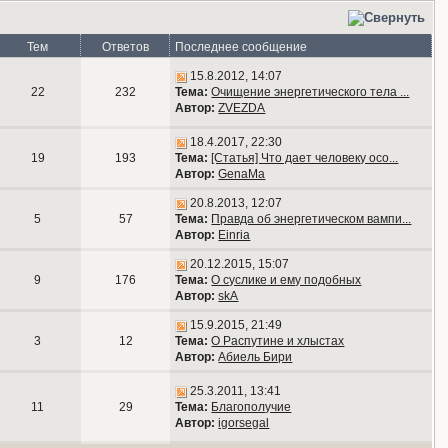
Тем
Ответов
Последнее сообщение
15.8.2012, 14:07
22
232
Тема:
Очищение энергетического тела ...
Автор:
ZVEZDA
18.4.2017, 22:30
19
193
Тема:
[Статья] Что дает человеку осо...
Автор:
GenaMa
20.8.2013, 12:07
5
57
Тема:
Правда об энергетическом вампи...
Автор:
Einria
20.12.2015, 15:07
9
176
Тема:
О суслике и ему подобных
Автор:
skA
15.9.2015, 21:49
3
12
Тема:
О Распутине и хлыстах
Автор:
Абиель Бири
25.3.2011, 13:41
11
29
Тема:
Благополучие
Автор:
igorsegal