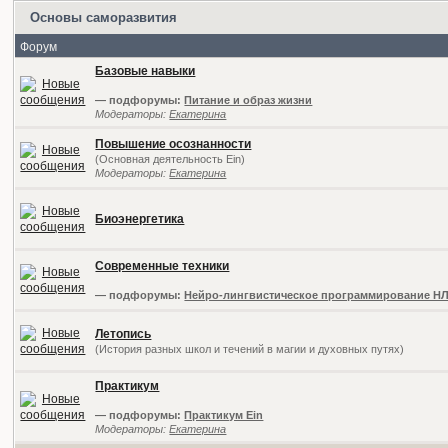
Основы саморазвития
Форум
Базовые навыки
— подфорумы:
Питание и образ жизни
Модераторы:
Екатерина
Повышение осознанности
(Основная деятельность Ein)
Модераторы:
Екатерина
Биоэнергетика
Современные техники
— подфорумы:
Нейро-лингвистическое программирование Н
Летопись
(История разных школ и течений в магии и духовных путях)
Практикум
— подфорумы:
Практикум Ein
Модераторы:
Екатерина