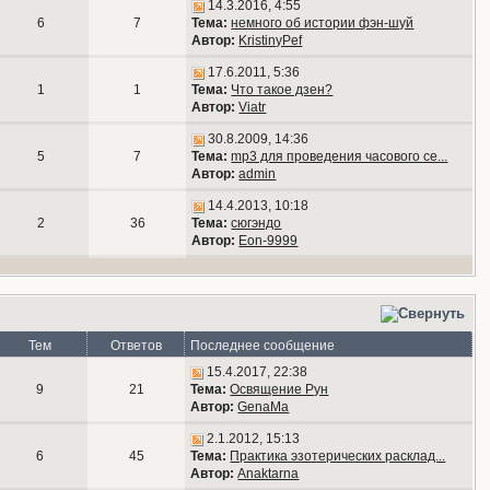
14.3.2016, 4:55
6
7
Тема:
немного об истории фэн-шуй
Автор:
KristinyPef
17.6.2011, 5:36
1
1
Тема:
Что такое дзен?
Автор:
Viatr
30.8.2009, 14:36
5
7
Тема:
mp3 для проведения часового се...
Автор:
admin
14.4.2013, 10:18
2
36
Тема:
сюгэндо
Автор:
Eon-9999
Тем
Ответов
Последнее сообщение
15.4.2017, 22:38
9
21
Тема:
Освящение Рун
Автор:
GenaMa
2.1.2012, 15:13
6
45
Тема:
Практика эзотерических расклад...
Автор:
Anaktarna