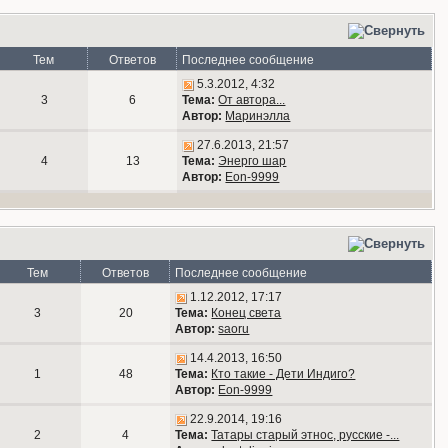
Тем
Ответов
Последнее сообщение
5.3.2012, 4:32
3
6
Тема:
От автора...
Автор:
Маринэлла
27.6.2013, 21:57
4
13
Тема:
Энерго шар
Автор:
Eon-9999
Тем
Ответов
Последнее сообщение
1.12.2012, 17:17
3
20
Тема:
Конец света
Автор:
saoru
14.4.2013, 16:50
1
48
Тема:
Кто такие - Дети Индиго?
Автор:
Eon-9999
22.9.2014, 19:16
2
4
Тема:
Татары старый этнос, русские -...