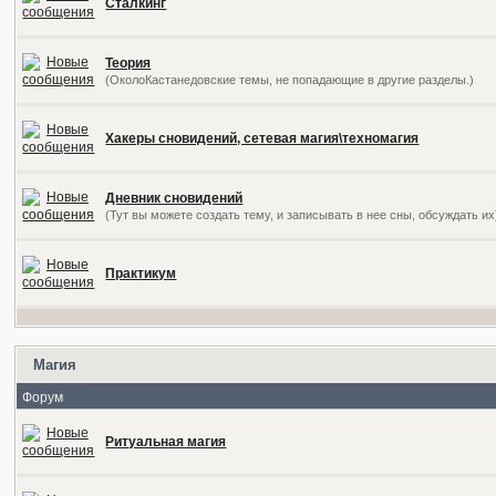
Сталкинг
Теория
(ОколоКастанедовские темы, не попадающие в другие разделы.)
Хакеры сновидений, сетевая магия\техномагия
Дневник сновидений
(Тут вы можете создать тему, и записывать в нее сны, обсуждать их
Практикум
Магия
Форум
Ритуальная магия