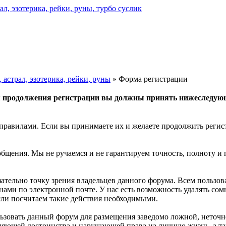
астрал, эзотерика, рейки, руны
» Форма регистрации
 продолжения регистрации вы должны принять нижеследую
правилами. Если вы принимаете их и желаете продолжить регис
общения. Мы не ручаемся и не гарантируем точность, полноту и
зательно точку зрения владельцев данного форума. Всем пользо
 нами по электронной почте. У нас есть возможность удалять с
если посчитаем такие действия необходимыми.
льзовать данный форум для размещения заведомо ложной, неточн
бляющей достоинства и нарушающей права на личную жизнь, а