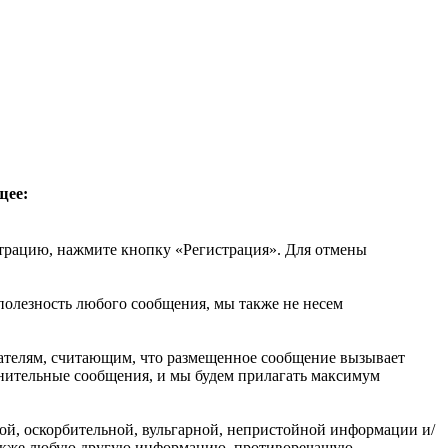
щее:
трацию, нажмите кнопку «Регистрация». Для отмены
 полезность любого сообщения, мы также не несем
вателям, считающим, что размещенное сообщение вызывает
омнительные сообщения, и мы будем прилагать максимум
ой, оскорбительной, вульгарной, непристойной информации и/
 также любую другую информацию, противоречащую