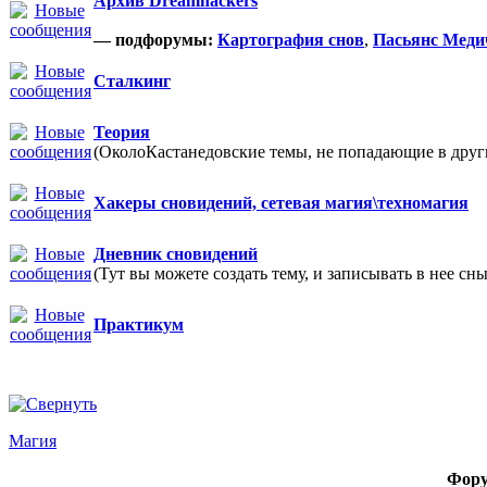
Архив Dreamhackers
— подфорумы:
Картография снов
,
Пасьянс Меди
Сталкинг
Теория
(ОколоКастанедовские темы, не попадающие в други
Хакеры сновидений, сетевая магия\техномагия
Дневник сновидений
(Тут вы можете создать тему, и записывать в нее сны
Практикум
Магия
Фор