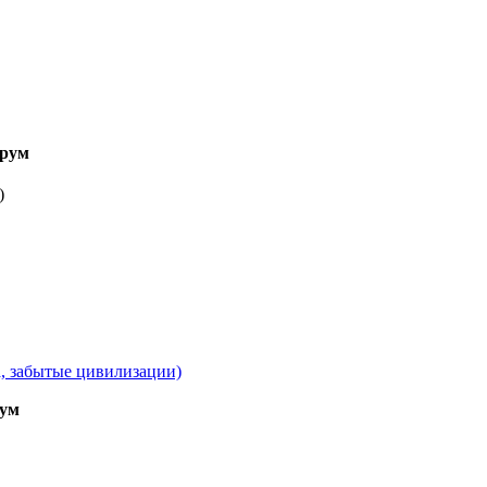
рум
)
а, забытые цивилизации)
ум