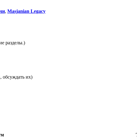
чи
,
Masjanian Legacy
е разделы.)
, обсуждать их)
ум