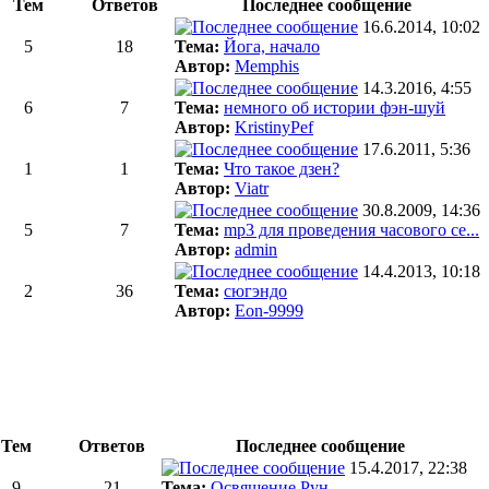
Тем
Ответов
Последнее сообщение
16.6.2014, 10:02
5
18
Тема:
Йога, начало
Автор:
Memphis
14.3.2016, 4:55
6
7
Тема:
немного об истории фэн-шуй
Автор:
KristinyPef
17.6.2011, 5:36
1
1
Тема:
Что такое дзен?
Автор:
Viatr
30.8.2009, 14:36
5
7
Тема:
mp3 для проведения часового се...
Автор:
admin
14.4.2013, 10:18
2
36
Тема:
сюгэндо
Автор:
Eon-9999
Тем
Ответов
Последнее сообщение
15.4.2017, 22:38
9
21
Тема:
Освящение Рун