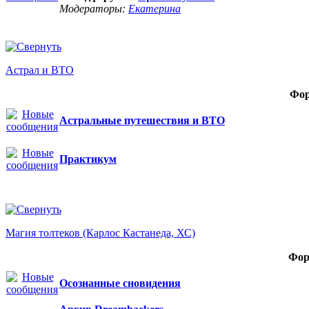
Модераторы:
Екатерина
Астрал и ВТО
Фо
Астральные путешествия и ВТО
Практикум
Магия толтеков (Карлос Кастанеда, ХС)
Фор
Осознанные сновидения