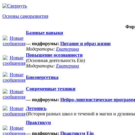
Основы саморазвития
Фор
Базовые навыки
— подфорумы:
Питание и образ жизни
Модераторы:
Екатерина
Повышение осознанности
(Основная деятельность Ein)
Модераторы:
Екатерина
Биоэнергетика
Современные техники
— подфорумы:
Нейро-лингвистическое програм
Летопись
(История разных школ и течений в магии и духовны
Практикум
— подфорумы:
Практикум Ein