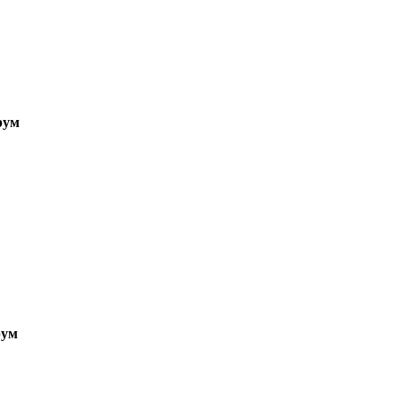
рум
ум