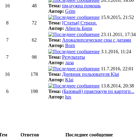
26.5.2010, 14:00
16
48
Тема:
пм-нужна помощь
Автор:
Grim
15.9.2015, 21:52
8
72
Тема:
[Статья] Страхи.
Автор:
Абиель Бири
23.11.2011, 17:34
7
62
Тема:
Апокалипсические сны с датами
Автор:
Born
3.1.2016, 11:24
7
98
Тема:
Результаты
Автор:
лаза
11.7.2016, 22:01
16
178
Тема:
Дневник пользователя Klai
Автор:
Klai
13.8.2014, 20:38
6
198
Тема:
(Базовый) практикум по картогр...
Автор:
lux
Тем
Ответов
Последнее сообщение