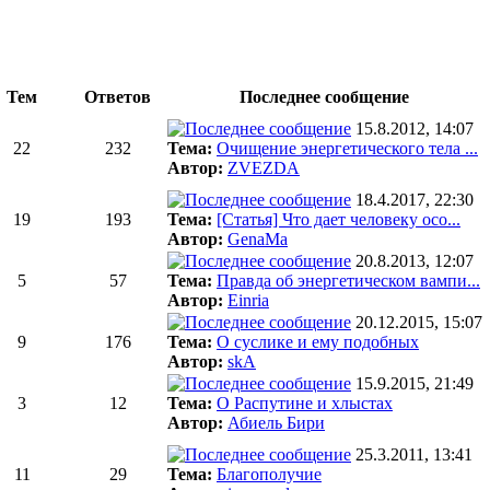
Тем
Ответов
Последнее сообщение
15.8.2012, 14:07
22
232
Тема:
Очищение энергетического тела ...
Автор:
ZVEZDA
18.4.2017, 22:30
19
193
Тема:
[Статья] Что дает человеку осо...
Автор:
GenaMa
20.8.2013, 12:07
5
57
Тема:
Правда об энергетическом вампи...
Автор:
Einria
20.12.2015, 15:07
9
176
Тема:
О суслике и ему подобных
Автор:
skA
15.9.2015, 21:49
3
12
Тема:
О Распутине и хлыстах
Автор:
Абиель Бири
25.3.2011, 13:41
11
29
Тема:
Благополучие