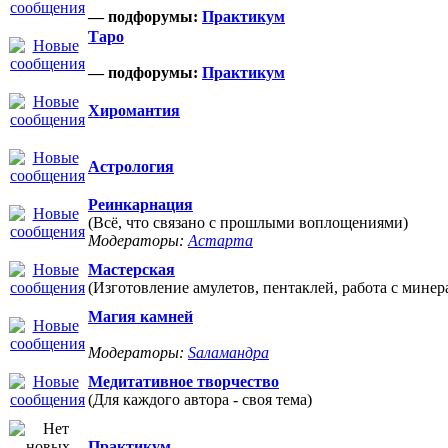
— подфорумы:
Практикум
Таро
— подфорумы:
Практикум
Хиромантия
Астрология
Реинкарнация
(Всё, что связано с прошлыми воплощениями)
Модераторы:
Астарта
Мастерская
(Изготовление амулетов, пентаклей, работа с минер
Магия камней
Модераторы:
Sаламандра
Медитативное творчество
(Для каждого автора - своя тема)
Практикум