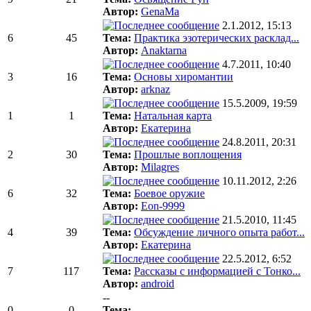
Автор:
GenaMa
2.1.2012, 15:13
6
45
Тема:
Практика эзотерических расклад...
Автор:
Anaktarna
4.7.2011, 10:40
3
16
Тема:
Основы хиромантии
Автор:
arknaz
15.5.2009, 19:59
1
1
Тема:
Натальная карта
Автор:
Екатерина
24.8.2011, 20:31
2
30
Тема:
Прошлые воплощения
Автор:
Milagres
10.11.2012, 2:26
6
32
Тема:
Боевое оружие
Автор:
Eon-9999
21.5.2010, 11:45
4
39
Тема:
Обсуждение личного опыта работ...
Автор:
Екатерина
22.5.2012, 6:52
7
117
Тема:
Рассказы с информацией с Тонко...
Автор:
android
--
0
0
Тема:
----