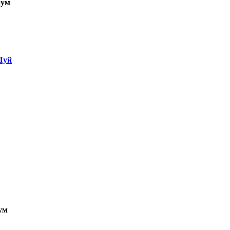
ум
Шуй
ум