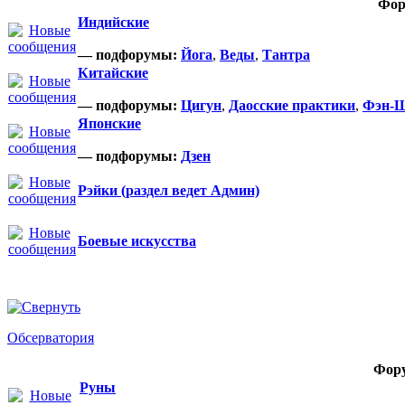
Фор
Индийские
— подфорумы:
Йога
,
Веды
,
Тантра
Китайские
— подфорумы:
Цигун
,
Даосские практики
,
Фэн-
Японские
— подфорумы:
Дзен
Рэйки (раздел ведет Админ)
Боевые искусства
Обсерватория
Фор
Руны