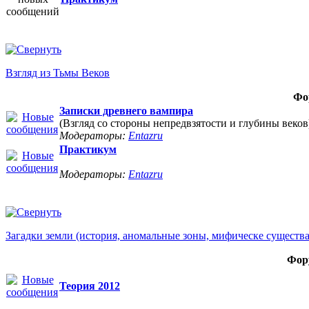
Взгляд из Тьмы Веков
Фо
Записки древнего вампира
(Взгляд со стороны непредвзятости и глубины веков
Модераторы:
Entazru
Практикум
Модераторы:
Entazru
Загадки земли (история, аномальные зоны, мифическе существ
Фор
Теория 2012