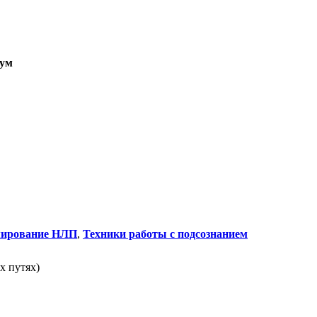
ум
мирование НЛП
,
Техники работы с подсознанием
х путях)