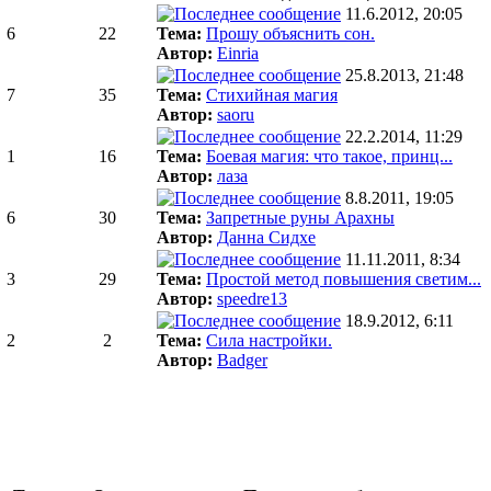
11.6.2012, 20:05
6
22
Тема:
Прошу объяснить сон.
Автор:
Einria
25.8.2013, 21:48
7
35
Тема:
Стихийная магия
Автор:
saoru
22.2.2014, 11:29
1
16
Тема:
Боевая магия: что такое, принц...
Автор:
лаза
8.8.2011, 19:05
6
30
Тема:
Запретные руны Арахны
Автор:
Данна Сидхе
11.11.2011, 8:34
3
29
Тема:
Простой метод повышения светим...
Автор:
speedre13
18.9.2012, 6:11
2
2
Тема:
Сила настройки.
Автор:
Badger