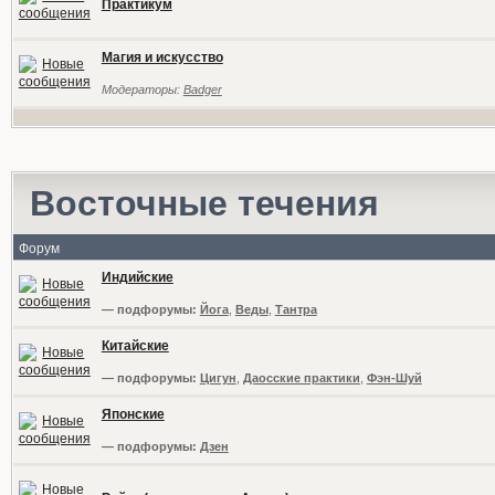
Практикум
Магия и искусство
Модераторы:
Badger
Восточные течения
Форум
Индийские
— подфорумы:
Йога
,
Веды
,
Тантра
Китайские
— подфорумы:
Цигун
,
Даосские практики
,
Фэн-Шуй
Японские
— подфорумы:
Дзен