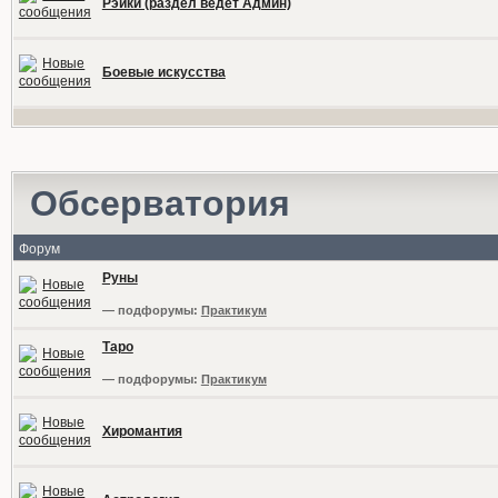
Рэйки (раздел ведет Админ)
Боевые искусства
Обсерватория
Форум
Руны
— подфорумы:
Практикум
Таро
— подфорумы:
Практикум
Хиромантия