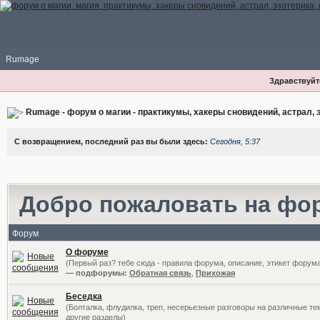
Rumage
Здравствуйте
Rumage - форум о магии - практикумы, хакеры сновидений, астрал, э
С возвращением, последний раз вы были здесь:
Сегодня, 5:37
Добро пожаловать на фо
Форум
О форуме
(Первый раз? тебе сюда - правила форума, описание, этикет форум
— подфорумы:
Обратная связь
,
Прихожая
Беседка
(Болталка, флудилка, треп, несерьезные разговоры на различные те
другие разделы)