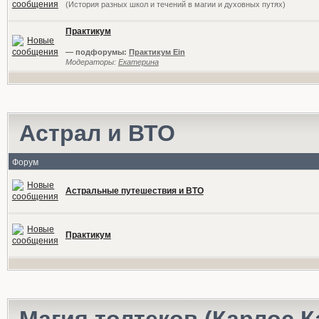
(История разных школ и течений в магии и духовных путях)
Практикум
— подфорумы:
Практикум Ein
Модераторы:
Екатерина
Астрал и ВТО
Форум
Астральные путешествия и ВТО
Практикум
Магия толтеков (Карлос К