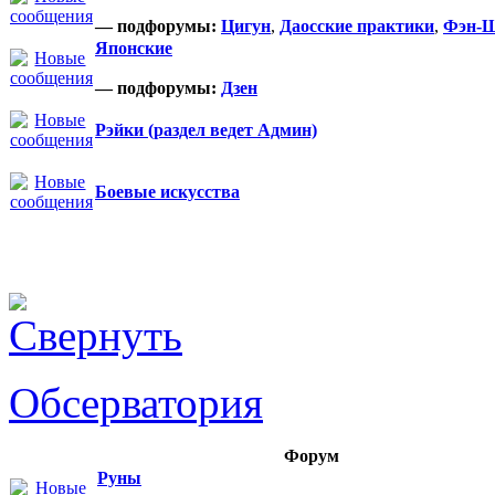
— подфорумы:
Цигун
,
Даосские практики
,
Фэн-
Японские
— подфорумы:
Дзен
Рэйки (раздел ведет Админ)
Боевые искусства
Обсерватория
Форум
Руны