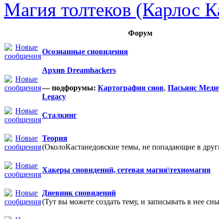
Магия толтеков (Карлос К
Форум
Осознанные сновидения
Архив Dreamhackers
— подфорумы:
Картография снов
,
Пасьянс Меди
Legacy
Сталкинг
Теория
(ОколоКастанедовские темы, не попадающие в други
Хакеры сновидений, сетевая магия\техномагия
Дневник сновидений
(Тут вы можете создать тему, и записывать в нее сны