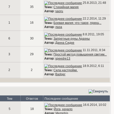
25.8.2013, 21:48
7
35
Тема:
Стихийная магия
Автор:
saoru
22.2.2014, 11:29
1
16
Тема:
Боевая магия: что такое, принц...
Автор:
лаза
8.8.2011, 19:05
6
30
Тема:
Запретные руны Арахны
Автор:
Данна Сидхе
11.11.2011, 8:34
3
29
Тема:
Простой метод повышения светим...
Автор:
speedre13
18.9.2012, 6:11
2
2
Тема:
Сила настройки.
Автор:
Badger
Тем
Ответов
Последнее сообщение
16.6.2014, 10:02
5
18
Тема:
Йога, начало
Автор:
Memphis