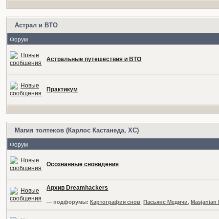
Астрал и ВТО
Форум
Астральные путешествия и ВТО
Практикум
Магия толтеков (Карлос Кастанеда, ХС)
Форум
Осознанные сновидения
Архив Dreamhackers
— подфорумы:
Картография снов
,
Пасьянс Медичи
,
Masjanian