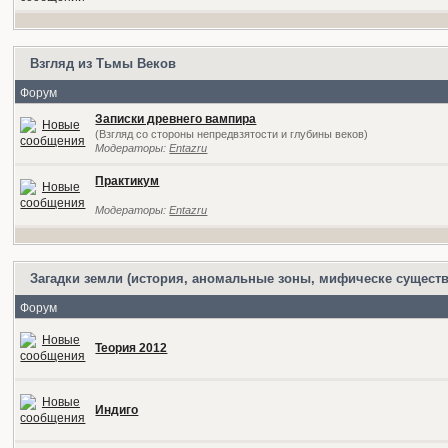
Взгляд из Тьмы Веков
Форум
Записки древнего вампира
(Взгляд со стороны непредвзятости и глубины веков)
Модераторы:
Entazru
Практикум
Модераторы:
Entazru
Загадки земли (история, аномальные зоны, мифическе существ
Форум
Теория 2012
Индиго