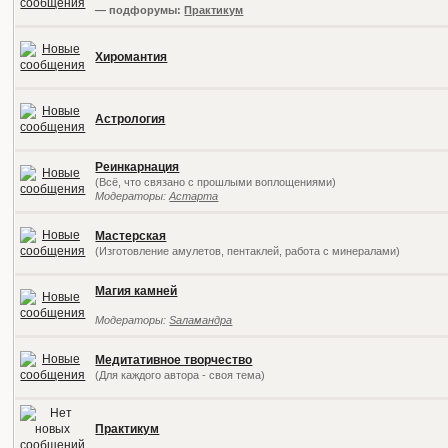
— подфорумы:
Практикум
Хиромантия
Астрология
Реинкарнация
(Всё, что связано с прошлыми воплощениями)
Модераторы:
Астарта
Мастерская
(Изготовление амулетов, пентаклей, работа с минералами)
Магия камней
Модераторы:
Sаламандра
Медитативное творчество
(Для каждого автора - своя тема)
Практикум