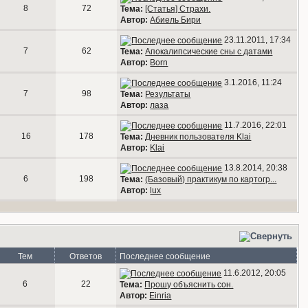
8
72
Тема:
[Статья] Страхи.
Автор:
Абиель Бири
23.11.2011, 17:34
7
62
Тема:
Апокалипсические сны с датами
Автор:
Born
3.1.2016, 11:24
7
98
Тема:
Результаты
Автор:
лаза
11.7.2016, 22:01
16
178
Тема:
Дневник пользователя Klai
Автор:
Klai
13.8.2014, 20:38
6
198
Тема:
(Базовый) практикум по картогр...
Автор:
lux
Тем
Ответов
Последнее сообщение
11.6.2012, 20:05
6
22
Тема:
Прошу объяснить сон.
Автор:
Einria