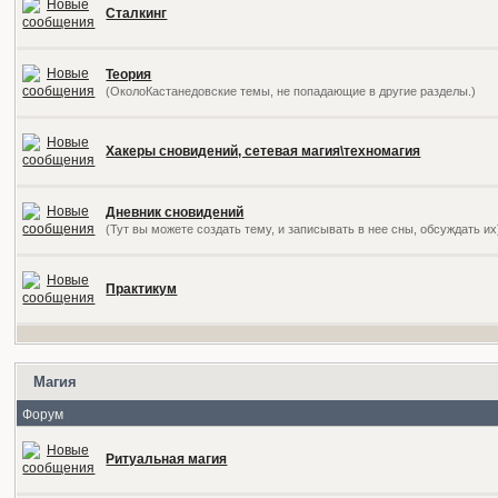
Сталкинг
Теория
(ОколоКастанедовские темы, не попадающие в другие разделы.)
Хакеры сновидений, сетевая магия\техномагия
Дневник сновидений
(Тут вы можете создать тему, и записывать в нее сны, обсуждать их
Практикум
Магия
Форум
Ритуальная магия