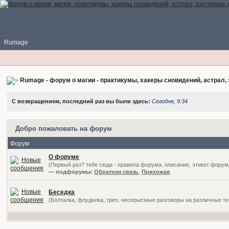
Rumage
Rumage - форум о магии - практикумы, хакеры сновидений, астрал, 
С возвращением, последний раз вы были здесь:
Сегодня, 9:34
Добро пожаловать на форум
Форум
О форуме
(Первый раз? тебе сюда - правила форума, описание, этикет форум
— подфорумы:
Обратная связь
,
Прихожая
Беседка
(Болталка, флудилка, треп, несерьезные разговоры на различные т