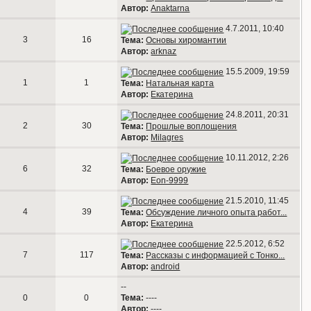
Автор:
Anaktarna
4.7.2011, 10:40
3
16
Тема:
Основы хиромантии
Автор:
arknaz
15.5.2009, 19:59
1
1
Тема:
Натальная карта
Автор:
Екатерина
24.8.2011, 20:31
2
30
Тема:
Прошлые воплощения
Автор:
Milagres
10.11.2012, 2:26
6
32
Тема:
Боевое оружие
Автор:
Eon-9999
21.5.2010, 11:45
4
39
Тема:
Обсуждение личного опыта работ...
Автор:
Екатерина
22.5.2012, 6:52
7
117
Тема:
Рассказы с информацией с Тонко...
Автор:
android
--
0
0
Тема:
----
Автор:
----