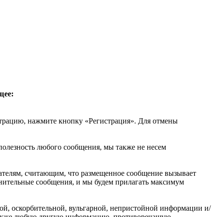
щее:
трацию, нажмите кнопку «Регистрация». Для отмены
 полезность любого сообщения, мы также не несем
вателям, считающим, что размещенное сообщение вызывает
омнительные сообщения, и мы будем прилагать максимум
ой, оскорбительной, вульгарной, непристойной информации и/
 также любую другую информацию, противоречащую