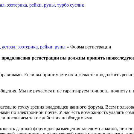
астрал, эзотерика, рейки, руны
» Форма регистрации
 продолжения регистрации вы должны принять нижеследую
правилами. Если вы принимаете их и желаете продолжить регис
общения. Мы не ручаемся и не гарантируем точность, полноту и
зательно точку зрения владельцев данного форума. Всем пользо
 нами по электронной почте. У нас есть возможность удалять с
если посчитаем такие действия необходимыми.
льзовать данный форум для размещения заведомо ложной, неточн
бляющей достоинства и нарушающей права на личную жизнь, а