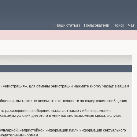
[ Наши статьи ]
Пользователи
Поиск
Чат
«Регистрация». Для отмены регистрации нажмите кнопку 'назад' в вашем
общения, мы также не несем ответственности за содержание сообщения.
 что размещенное сообщение вызывает какие-либо возражения,
аксимум условий для этого в минимально возможные сроки, в случае,
 вульгарной, непристойной информации и/или информации сексуального
онодательным нормам.