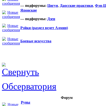
— подфорумы:
Цигун
,
Даосские практики
,
Фэн-
Японские
— подфорумы:
Дзен
Рэйки (раздел ведет Админ)
Боевые искусства
Обсерватория
Форум
Руны