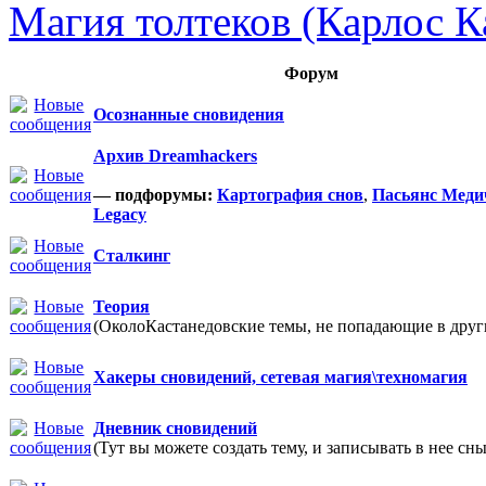
Магия толтеков (Карлос К
Форум
Осознанные сновидения
Архив Dreamhackers
— подфорумы:
Картография снов
,
Пасьянс Меди
Legacy
Сталкинг
Теория
(ОколоКастанедовские темы, не попадающие в други
Хакеры сновидений, сетевая магия\техномагия
Дневник сновидений
(Тут вы можете создать тему, и записывать в нее сны