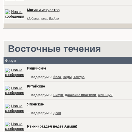
Магия и искусство
Модераторы:
Badger
Восточные течения
Форум
Индийские
— подфорумы:
Йога
,
Веды
,
Тантра
Китайские
— подфорумы:
Цигун
,
Даосские практики
,
Фэн-Шуй
Японские
— подфорумы:
Дзен
Рэйки (раздел ведет Админ)