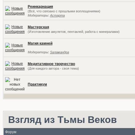
Реинкарнация
(Всё, что связано с прошлыми воплощениями)
Модераторы:
Астарта
Мастерская
(Изготовление амулетов, пентаклей, работа с минералами)
Магия камней
Модераторы:
Sаламандра
Медитативное творчество
(Для каждого автора - своя тема)
Практикум
Взгляд из Тьмы Веков
Форум