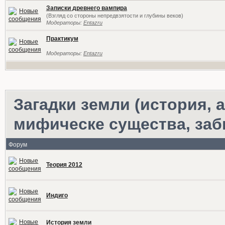
Записки древнего вампира
(Взгляд со стороны непредвзятости и глубины веков)
Модераторы:
Entazru
Практикум
Модераторы:
Entazru
Загадки земли (история,
мифическе существа, за
Форум
Теория 2012
Индиго
История земли