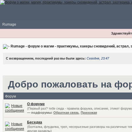
Rumage
Здравствуйте
Rumage - форум о магии - практикумы, хакеры сновидений, астрал, э
С возвращением, последний раз вы были здесь:
Сегодня, 23:47
Добро пожаловать на фо
Форум
О форуме
(Первый раз? тебе сюда - правила форума, описание, этикет форум
— подфорумы:
Обратная связь
,
Прихожая
Беседка
(Болталка, флудилка, треп, несерьезные разговоры на различные те
другие разделы)