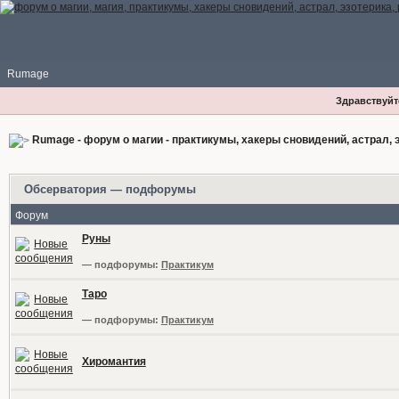
Rumage
Здравствуйте
Rumage - форум о магии - практикумы, хакеры сновидений, астрал, э
Обсерватория — подфорумы
Форум
Руны
— подфорумы:
Практикум
Таро
— подфорумы:
Практикум
Хиромантия