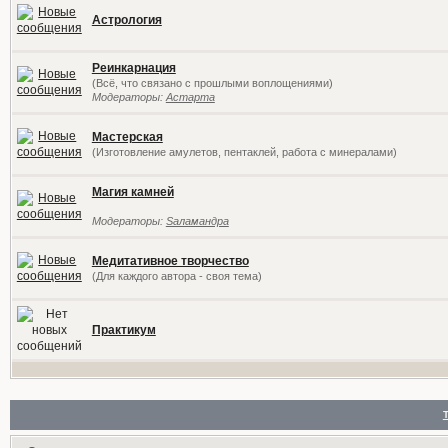
Астрология
Реинкарнация
(Всё, что связано с прошлыми воплощениями)
Модераторы:
Астарта
Мастерская
(Изготовление амулетов, пентаклей, работа с минералами)
Магия камней
Модераторы:
Sаламандра
Медитативное творчество
(Для каждого автора - своя тема)
Практикум