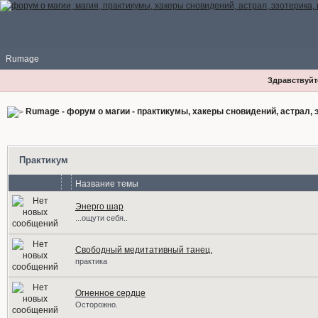
Rumage
Здравствуйте
Rumage - форум о магии - практикумы, хакеры сновидений, астрал, э
Практикум
Название темы
Энерго шар
...ощути себя..
Свободный медитативный танец.
практика
Огненное сердце
Осторожно.