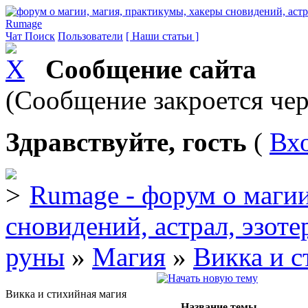
Rumage
Чат
Поиск
Пользователи
[ Наши статьи ]
Сообщение сайта
(Сообщение закроется чер
Здравствуйте, гость
(
Вх
Rumage - форум о магии
сновидений, астрал, эзоте
руны
»
Магия
»
Викка и с
Викка и стихийная магия
Название темы