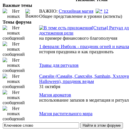
Важные темы
ВАЖНО:
Стихийная магия
1
2
Общее представление и уровни (аспекты)
Темы форума
[Статья] Ритуал дл
достижения цели
на примере финансового благополучия
1 февраля: Имболк - праздник огней и начал
история праздника и как праздновать
Травы для ритуалов
Самэйн (Самайн, Самхэйн, Samhain, Хэллоуи
Halloween), праздник ведьм
31 октября
Магия ароматов
использование запахов в медитация и ритуал
Магия растительного мира