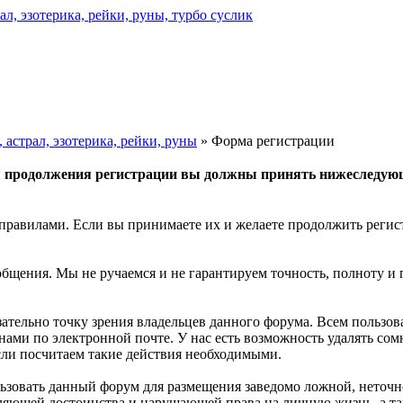
астрал, эзотерика, рейки, руны
» Форма регистрации
 продолжения регистрации вы должны принять нижеследую
правилами. Если вы принимаете их и желаете продолжить регис
общения. Мы не ручаемся и не гарантируем точность, полноту и
зательно точку зрения владельцев данного форума. Всем пользо
 нами по электронной почте. У нас есть возможность удалять с
если посчитаем такие действия необходимыми.
льзовать данный форум для размещения заведомо ложной, неточн
бляющей достоинства и нарушающей права на личную жизнь, а