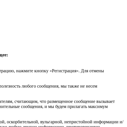
щее:
трацию, нажмите кнопку «Регистрация». Для отмены
 полезность любого сообщения, мы также не несем
вателям, считающим, что размещенное сообщение вызывает
омнительные сообщения, и мы будем прилагать максимум
ой, оскорбительной, вульгарной, непристойной информации и/
 также любую другую информацию, противоречащую