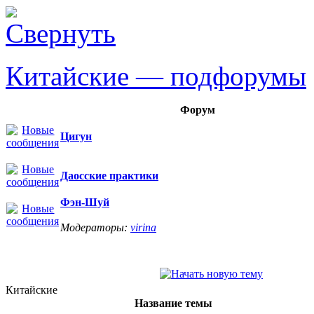
Китайские — подфорумы
Форум
Цигун
Даосские практики
Фэн-Шуй
Модераторы:
virina
Китайские
Название темы