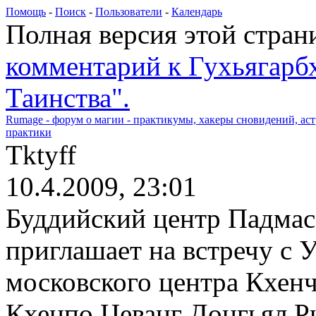
Помощь
-
Поиск
-
Пользователи
-
Календарь
Полная версия этой стра
комментарий к Гухьягарб
Таинства".
Rumage - форум о магии - практикумы, хакеры сновидений, астр
практики
Tktyff
10.4.2009, 23:01
Буддийский центр Падма
приглашает на встречу с 
московского центра Кхен
Кхенпо Цеванг Донгьял Р