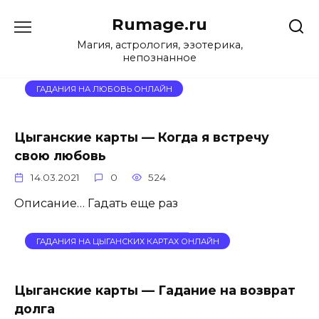
Перейти
Rumage.ru
к
содержанию
Магия, астрология, эзотерика,
непознанное
ГАДАНИЯ НА ЛЮБОВЬ ОНЛАЙН
Цыганские карты — Когда я встречу
свою любовь
14.03.2021
0
524
Описание… Гадать еще раз
ГАДАНИЯ НА ЦЫГАНСКИХ КАРТАХ ОНЛАЙН
Цыганские карты — Гадание на возврат
долга