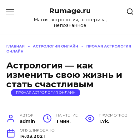
Перейти
Rumage.ru
к
содержанию
Магия, астрология, эзотерика,
непознанное
ГЛАВНАЯ
»
АСТРОЛОГИЯ ОНЛАЙН
»
ПРОЧАЯ АСТРОЛОГИЯ
ОНЛАЙН
Астрология — как
изменить свою жизнь и
стать счастливым
ПРОЧАЯ АСТРОЛОГИЯ ОНЛАЙН
АВТОР
НА ЧТЕНИЕ
ПРОСМОТРОВ
admin
1 мин.
1.7k.
ОПУБЛИКОВАНО
14.03.2021