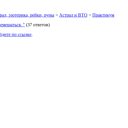
ал, эзотерика, рейки, руны
>
Астрал и ВТО
>
Практикум
ремещаться. "
(37 ответов)
йдите по ссылке
.