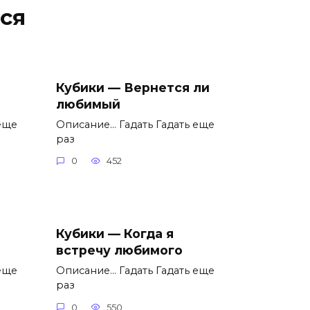
ся
Кубики — Вернется ли
любимый
еще
Описание… Гадать Гадать еще
раз
0
452
Кубики — Когда я
встречу любимого
еще
Описание… Гадать Гадать еще
раз
0
550