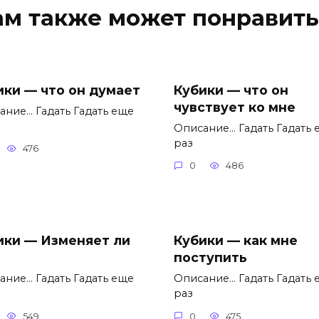
ам также может понравить
ики — что он думает
Кубики — что он
чувствует ко мне
ание… Гадать Гадать еще
Описание… Гадать Гадать 
раз
476
0
486
ики — Изменяет ли
Кубики — как мне
поступить
ание… Гадать Гадать еще
Описание… Гадать Гадать 
раз
549
0
475