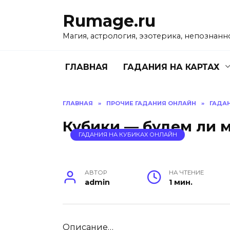
Перейти
Rumage.ru
к
содержанию
Магия, астрология, эзотерика, непознанн
ГЛАВНАЯ
ГАДАНИЯ НА КАРТАХ
ГЛАВНАЯ
»
ПРОЧИЕ ГАДАНИЯ ОНЛАЙН
»
ГАДА
Кубики — будем ли 
ГАДАНИЯ НА КУБИКАХ ОНЛАЙН
АВТОР
НА ЧТЕНИЕ
admin
1 мин.
Описание…