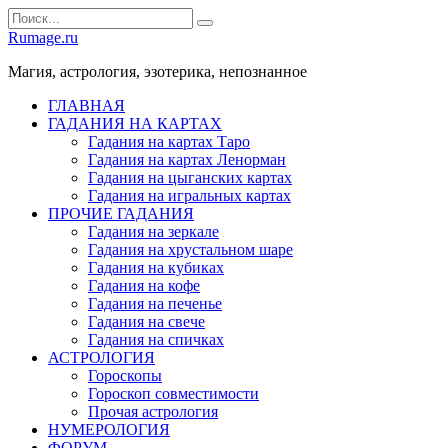
Перейти
Search
к
for:
Rumage.ru
содержанию
Магия, астрология, эзотерика, непознанное
ГЛАВНАЯ
ГАДАНИЯ НА КАРТАХ
Гадания на картах Таро
Гадания на картах Ленорман
Гадания на цыганских картах
Гадания на игральных картах
ПРОЧИЕ ГАДАНИЯ
Гадания на зеркале
Гадания на хрустальном шаре
Гадания на кубиках
Гадания на кофе
Гадания на печенье
Гадания на свече
Гадания на спичках
АСТРОЛОГИЯ
Гороскопы
Гороскоп cовместимости
Прочая астрология
НУМЕРОЛОГИЯ
ФОРУМ